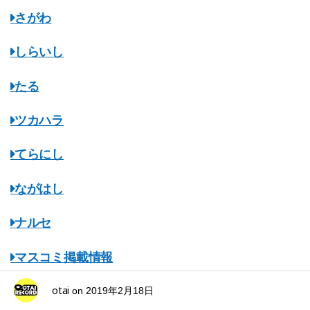
さがわ
しらいし
たる
ツカハラ
てらにし
ながはし
ナルセ
マスコミ掲載情報
otai
みちのくオタレコ
on
2019年2月18日