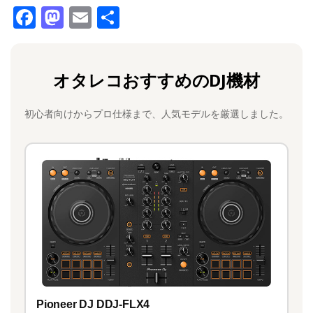
F
M
E
共
a
a
m
有
c
st
ai
オタレコおすすめのDJ機材
e
o
l
b
d
初心者向けからプロ仕様まで、人気モデルを厳選しました。
o
o
o
n
k
Pioneer DJ DDJ-FLX4