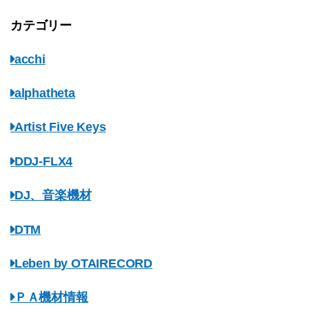
カテゴリー
acchi
alphatheta
Artist Five Keys
DDJ-FLX4
DJ、音楽機材
DTM
Leben by OTAIRECORD
ＰＡ機材情報