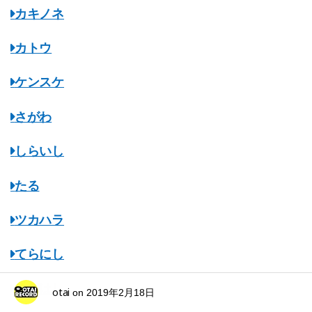
カキノネ
カトウ
ケンスケ
さがわ
しらいし
たる
ツカハラ
てらにし
ながはし
otai
on
2019年2月18日