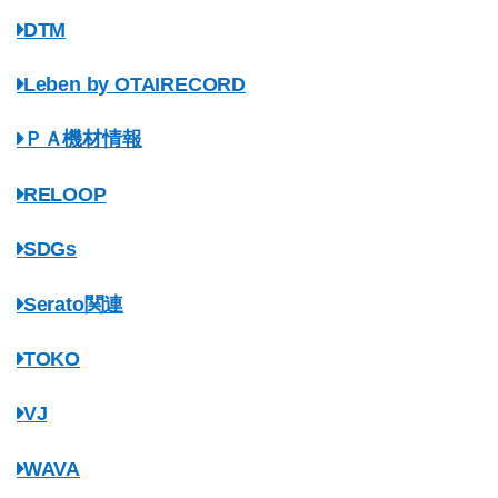
DTM
Leben by OTAIRECORD
ＰＡ機材情報
RELOOP
SDGs
Serato関連
TOKO
VJ
WAVA