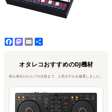
F
M
E
共
a
a
m
有
c
st
ai
オタレコおすすめのDJ機材
e
o
l
b
d
初心者向けからプロ仕様まで、人気モデルを厳選しました。
o
o
o
n
k