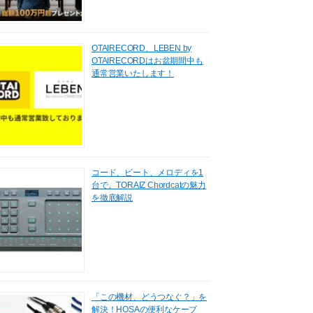
OTAIRECORD、LEBEN by
OTAIRECORDはお盆期間中も
通常営業いたします！
コード、ビート、メロディを1
台で。TORAIZ Chordcatの魅力
を徹底解説
「この機材、どうつなぐ？」を
解決！HOSAの便利なケーブ