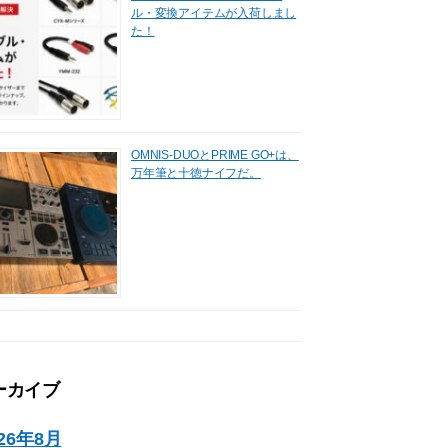
ル・変換アイテムが入荷しまし
た！
OMNIS-DUOとPRIME GO+は、
万年筆と十徳ナイフだ。
ーカイブ
026年8月