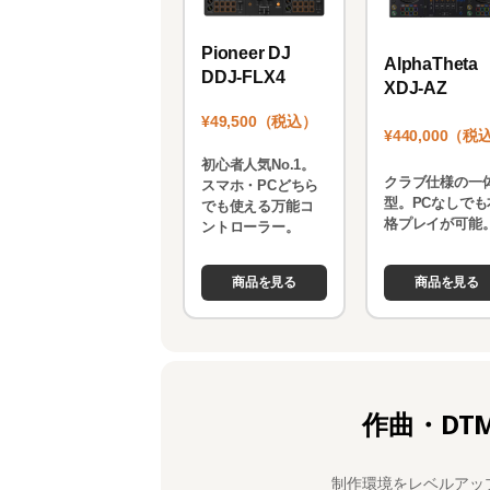
Pioneer DJ
AlphaTheta
DDJ-FLX4
XDJ-AZ
¥49,500（税込）
¥440,000（税
初心者人気No.1。
クラブ仕様の一
スマホ・PCどちら
型。PCなしでも
でも使える万能コ
格プレイが可能
ントローラー。
商品を見る
商品を見る
作曲・DT
制作環境をレベルアッ