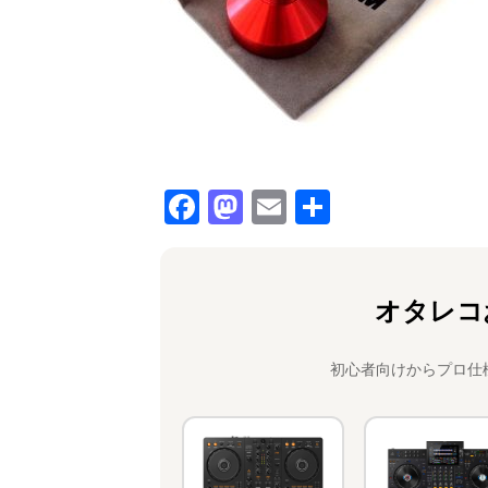
F
M
E
共
a
a
m
有
c
st
ai
e
o
l
オタレコ
b
d
o
o
初心者向けからプロ仕
o
n
k