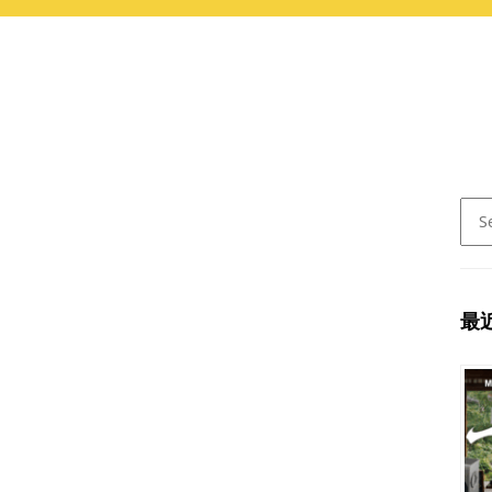
Sear
for:
最