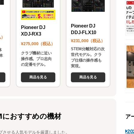
Pioneer DJ
Pioneer DJ
DDJ-FLX10
XDJ-RX3
込）
¥231,000（税込）
¥275,000（税込）
STEM分離対応の次
体
クラブ機材に近い
世代モデル。クラ
本
操作感。プロ志向
ブ仕様の操作感も
。
の定番モデル。
実現。
商品を見る
商品を見る
Mにおすすめの機材
ア
2
プさせる人気モデルを厳選しました。