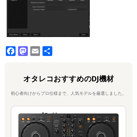
F
M
E
共
a
a
m
有
c
st
ai
オタレコおすすめのDJ機材
e
o
l
b
d
初心者向けからプロ仕様まで、人気モデルを厳選しました。
o
o
o
n
k