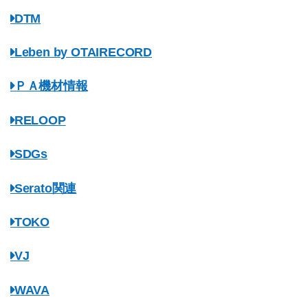
DTM
Leben by OTAIRECORD
ＰＡ機材情報
RELOOP
SDGs
Serato関連
TOKO
VJ
WAVA