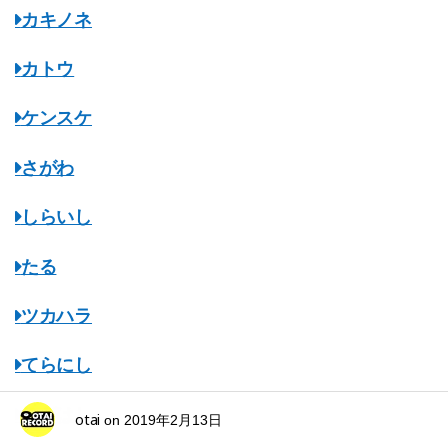
カキノネ
カトウ
ケンスケ
さがわ
しらいし
たる
ツカハラ
てらにし
ながはし
otai
on
2019年2月13日