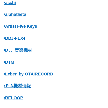
acchi
alphatheta
Artist Five Keys
DDJ-FLX4
DJ、音楽機材
DTM
Leben by OTAIRECORD
ＰＡ機材情報
RELOOP