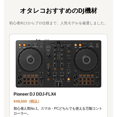
c
st
ai
オタレコおすすめのDJ機材
e
o
l
b
d
初心者向けからプロ仕様まで、人気モデルを厳選しました。
o
o
o
n
k
Pioneer DJ DDJ-FLX4
¥49,500（税込）
初心者人気No.1。スマホ・PCどちらでも使える万能コント
ローラー。