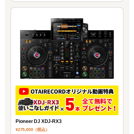
Pioneer DJ XDJ-RX3
¥275,000（税込）