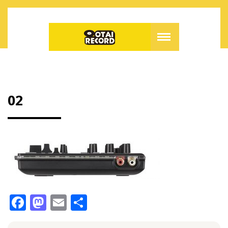
02
F
M
E
共
a
a
m
有