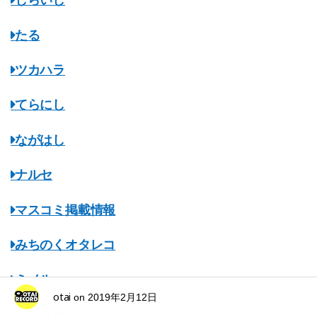
しらいし
たる
ツカハラ
てらにし
ながはし
ナルセ
マスコミ掲載情報
みちのくオタレコ
ミノル
otai
on
2019年2月12日
むらさき