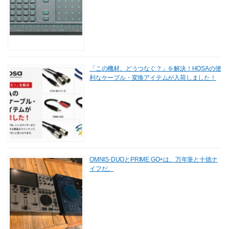
「この機材、どうつなぐ？」を解決！HOSAの便
利なケーブル・変換アイテムが入荷しました！
OMNIS-DUOとPRIME GO+は、万年筆と十徳ナ
イフだ。