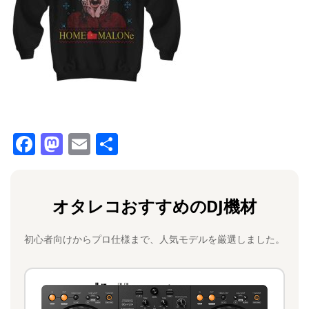
F
M
E
共
a
a
m
有
c
st
ai
オタレコおすすめのDJ機材
e
o
l
b
d
初心者向けからプロ仕様まで、人気モデルを厳選しました。
o
o
o
n
k