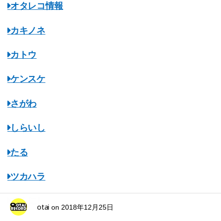
オタレコ情報
カキノネ
カトウ
ケンスケ
さがわ
しらいし
たる
ツカハラ
てらにし
otai
on
2018年12月25日