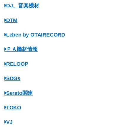
DJ、音楽機材
DTM
Leben by OTAIRECORD
ＰＡ機材情報
RELOOP
SDGs
Serato関連
TOKO
VJ