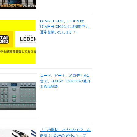
OTAIRECORD、LEBEN by
OTAIRECORDはお盆期間中も
通常営業いたします！
コード、ビート、メロディを1
台で。TORAIZ Chordcatの魅力
を徹底解説
「この機材、どうつなぐ？」を
解決！HOSAの便利なケーブ