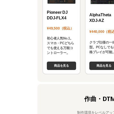
Pioneer DJ
AlphaTheta
DDJ-FLX4
XDJ-AZ
¥49,500（税込）
¥440,000（税
初心者人気No.1。
クラブ仕様の一
スマホ・PCどちら
型。PCなしでも
でも使える万能コ
格プレイが可能
ントローラー。
商品を見る
商品を見る
作曲・DT
制作環境をレベルアッ