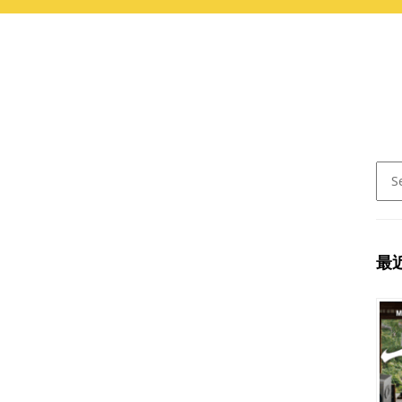
Sear
for:
最