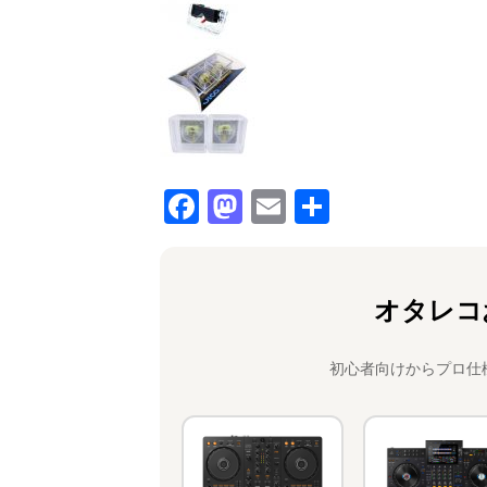
F
M
E
共
a
a
m
有
c
st
ai
e
o
l
オタレコ
b
d
o
o
初心者向けからプロ仕
o
n
k