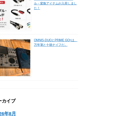
ル・変換アイテムが入荷しまし
た！
OMNIS-DUOとPRIME GO+は、
万年筆と十徳ナイフだ。
ーカイブ
026年8月