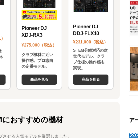
Pioneer DJ
Pioneer DJ
DDJ-FLX10
XDJ-RX3
込）
¥231,000（税込）
¥275,000（税込）
STEM分離対応の次
体
クラブ機材に近い
世代モデル。クラ
本
操作感。プロ志向
ブ仕様の操作感も
。
の定番モデル。
実現。
商品を見る
商品を見る
Mにおすすめの機材
ア
2
プさせる人気モデルを厳選しました。