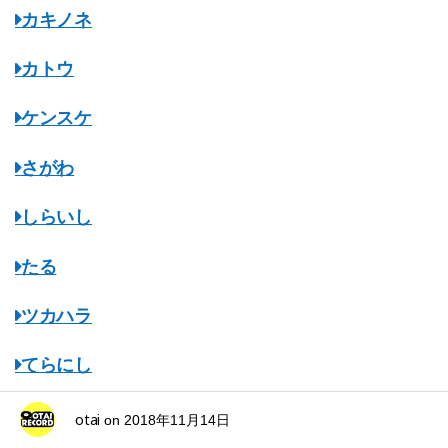
カキノネ
カトウ
ケンスケ
さがわ
しらいし
たる
ツカハラ
てらにし
ながはし
otai
on
2018年11月14日