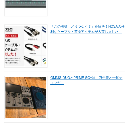
「この機材、どうつなぐ？」を解決！HOSAの便
利なケーブル・変換アイテムが入荷しました！
OMNIS-DUOとPRIME GO+は、万年筆と十徳ナ
イフだ。