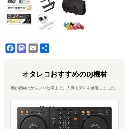
F
M
E
共
a
a
m
有
c
st
ai
オタレコおすすめのDJ機材
e
o
l
b
d
初心者向けからプロ仕様まで、人気モデルを厳選しました。
o
o
o
n
k