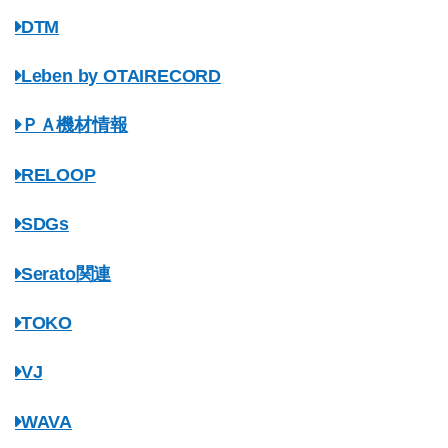
DTM
Leben by OTAIRECORD
ＰＡ機材情報
RELOOP
SDGs
Serato関連
TOKO
VJ
WAVA