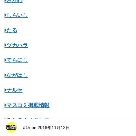
さがわ
しらいし
たる
ツカハラ
てらにし
ながはし
ナルセ
マスコミ掲載情報
みちのくオタレコ
otai
on
2018年11月13日
ミノル