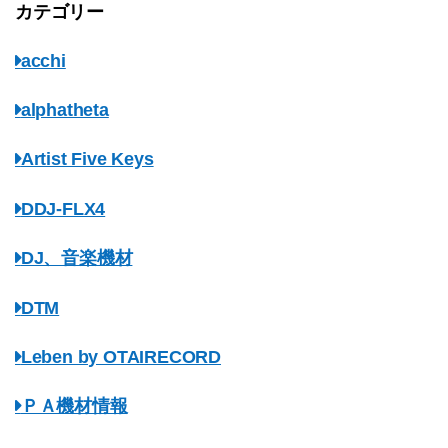
カテゴリー
acchi
alphatheta
Artist Five Keys
DDJ-FLX4
DJ、音楽機材
DTM
Leben by OTAIRECORD
ＰＡ機材情報