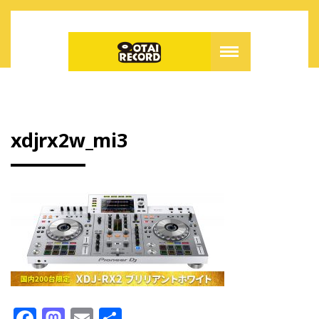
xdjrx2w_mi3
F
M
E
共