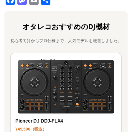
a
a
m
有
c
st
ai
オタレコおすすめのDJ機材
e
o
l
b
d
初心者向けからプロ仕様まで、人気モデルを厳選しました。
o
o
o
n
k
Pioneer DJ DDJ-FLX4
¥49,500（税込）