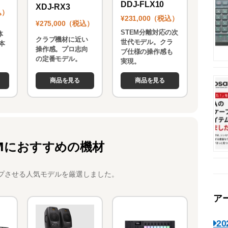
DDJ-FLX10
XDJ-RX3
込）
¥231,000（税込）
¥275,000（税込）
STEM分離対応の次
体
クラブ機材に近い
世代モデル。クラ
本
操作感。プロ志向
ブ仕様の操作感も
。
の定番モデル。
実現。
商品を見る
商品を見る
Mにおすすめの機材
プさせる人気モデルを厳選しました。
ア
2