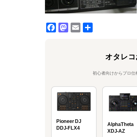
F
M
E
共
a
a
m
有
c
st
ai
e
o
l
オタレコ
b
d
o
o
初心者向けからプロ仕
o
n
k
Pioneer DJ
AlphaTheta
DDJ-FLX4
XDJ-AZ