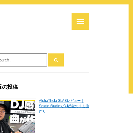
ch
近の投稿
AlphaTheta SLABレビュー｜
Serato StudioでDJ感覚のまま曲
作り