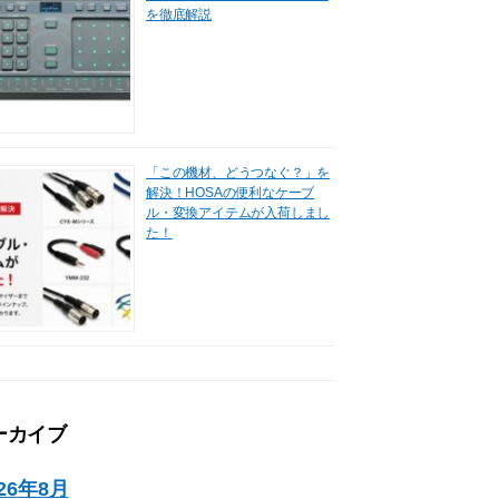
を徹底解説
「この機材、どうつなぐ？」を
解決！HOSAの便利なケーブ
ル・変換アイテムが入荷しまし
た！
ーカイブ
026年8月