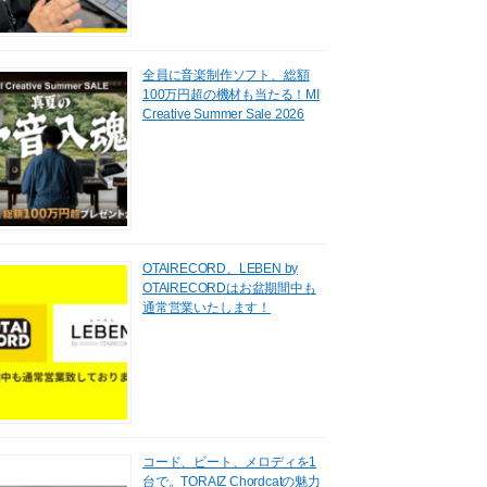
全員に音楽制作ソフト、総額
100万円超の機材も当たる！MI
Creative Summer Sale 2026
OTAIRECORD、LEBEN by
OTAIRECORDはお盆期間中も
通常営業いたします！
コード、ビート、メロディを1
台で。TORAIZ Chordcatの魅力