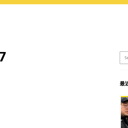
7
Sear
for:
最