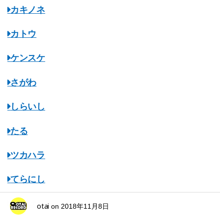
カキノネ
カトウ
ケンスケ
さがわ
しらいし
たる
ツカハラ
てらにし
ながはし
otai
on
2018年11月8日