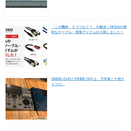
「この機材、どうつなぐ？」を解決！HOSAの便
利なケーブル・変換アイテムが入荷しました！
OMNIS-DUOとPRIME GO+は、万年筆と十徳ナ
イフだ。