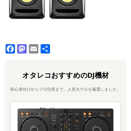
F
M
E
共
a
a
m
有
c
st
ai
オタレコおすすめのDJ機材
e
o
l
b
d
初心者向けからプロ仕様まで、人気モデルを厳選しました。
o
o
o
n
k