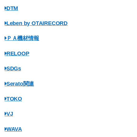
DTM
Leben by OTAIRECORD
ＰＡ機材情報
RELOOP
SDGs
Serato関連
TOKO
VJ
WAVA