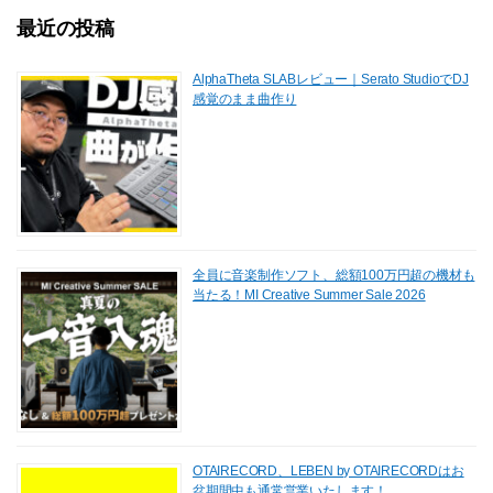
最近の投稿
AlphaTheta SLABレビュー｜Serato StudioでDJ
感覚のまま曲作り
全員に音楽制作ソフト、総額100万円超の機材も
当たる！MI Creative Summer Sale 2026
OTAIRECORD、LEBEN by OTAIRECORDはお
盆期間中も通常営業いたします！