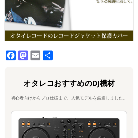
F
M
E
共
a
a
m
有
c
st
ai
オタレコおすすめのDJ機材
e
o
l
b
d
初心者向けからプロ仕様まで、人気モデルを厳選しました。
o
o
o
n
k