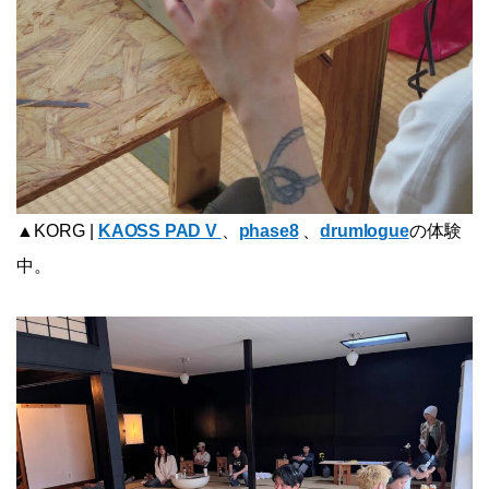
▲KORG |
KAOSS PAD V
、
phase8
、
drumlogue
の体験
中。