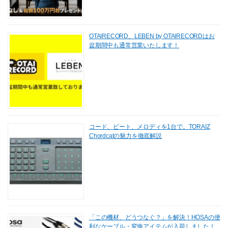
OTAIRECORD、LEBEN by OTAIRECORDはお
盆期間中も通常営業いたします！
コード、ビート、メロディを1台で。TORAIZ
Chordcatの魅力を徹底解説
「この機材、どうつなぐ？」を解決！HOSAの便
利なケーブル・変換アイテムが入荷しました！