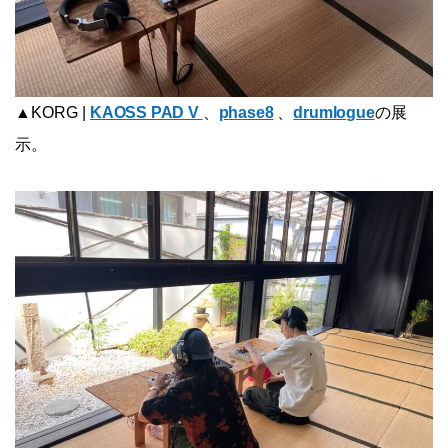
▲KORG |
KAOSS PAD V
、
phase8
、
drumlogue
の展
示。