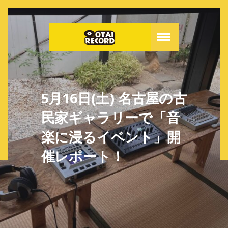
5月16日(土) 名古屋の古
民家ギャラリーで「音
楽に浸るイベント」開
催レポート！