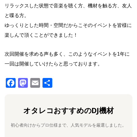
リラックスした状態で音楽を聴く方、機材を触る方、友人
と喋る方。
ゆっくりとした時間・空間だからこそのイベントを皆様に
楽しんで頂くことができました！
次回開催を求める声も多く、このようなイベントを1年に
一回は開催していけたらと思っております。
F
M
E
共
a
a
m
有
c
st
ai
オタレコおすすめのDJ機材
e
o
l
b
d
初心者向けからプロ仕様まで、人気モデルを厳選しました。
o
o