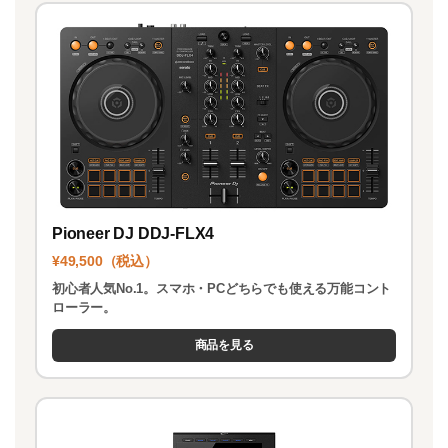
o
n
k
Pioneer DJ DDJ-FLX4
¥49,500（税込）
初心者人気No.1。スマホ・PCどちらでも使える万能コント
ローラー。
商品を見る