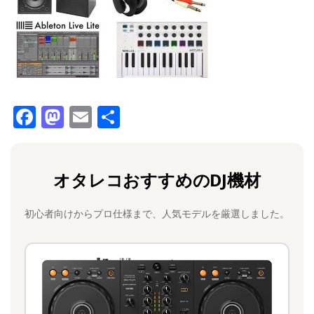
F
M
E
共
a
a
m
有
c
st
ai
オタレコおすすめのDJ機材
e
o
l
b
d
初心者向けからプロ仕様まで、人気モデルを厳選しました。
o
o
o
n
k