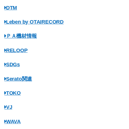
DTM
Leben by OTAIRECORD
ＰＡ機材情報
RELOOP
SDGs
Serato関連
TOKO
VJ
WAVA