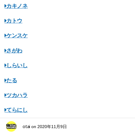
カキノネ
カトウ
ケンスケ
さがわ
しらいし
たる
ツカハラ
てらにし
ながはし
otai
on
2020年11月9日