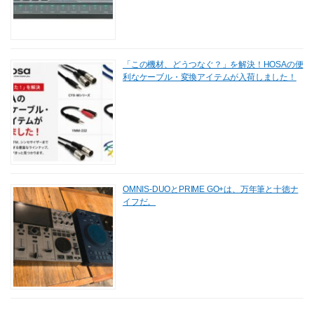
「この機材、どうつなぐ？」を解決！HOSAの便
利なケーブル・変換アイテムが入荷しました！
OMNIS-DUOとPRIME GO+は、万年筆と十徳ナ
イフだ。