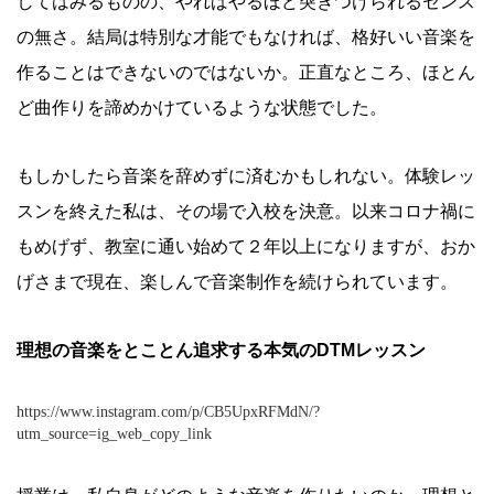
してはみるものの、やればやるほど突きつけられるセンス
の無さ。結局は特別な才能でもなければ、格好いい音楽を
作ることはできないのではないか。正直なところ、ほとん
ど曲作りを諦めかけているような状態でした。
もしかしたら音楽を辞めずに済むかもしれない。体験レッ
スンを終えた私は、その場で入校を決意。以来コロナ禍に
もめげず、教室に通い始めて２年以上になりますが、おか
げさまで現在、楽しんで音楽制作を続けられています。
理想の音楽をとことん追求する本気の
DTM
レッスン
https://www.instagram.com/p/CB5UpxRFMdN/?
utm_source=ig_web_copy_link