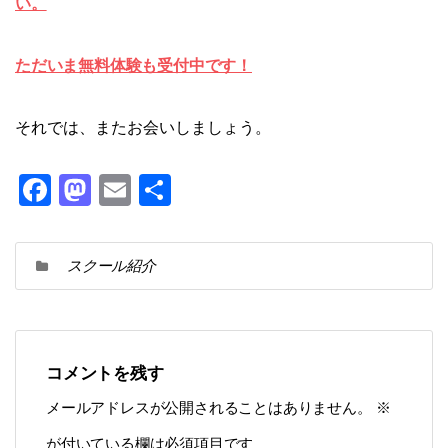
い。
ただいま無料体験も受付中です！
それでは、またお会いしましょう。
F
M
E
共
a
a
m
有
c
st
ai
スクール紹介
e
o
l
b
d
o
o
o
n
コメントを残す
k
メールアドレスが公開されることはありません。
※
が付いている欄は必須項目です