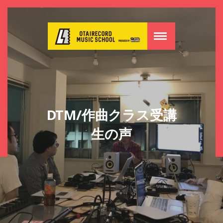
DTM/作曲クラス受講
生の声