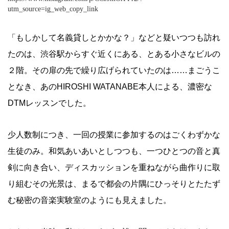
utm_source=ig_web_copy_link
「もしかして名義貸しとかかな？」などと疑いつつも訪れ
たのは、渋谷駅からすぐ近くにある、とある小さなビルの
２階。その扉の先で繰り広げられていたのは……まごうこ
となき、あのHIROSHI WATANABE本人による、濃密な
DTMレッスンでした。
少人数制につき、一回の授業に参加するのはごくわずかな
生徒のみ。和気あいあいとしつつも、一つひとつの音と真
剣に向き合い、ディスカッションを重ねながら曲作りに取
り組むその光景は、まるで都会の片隅にひっそりとたたず
む秘密の音楽実験室のようにも見えました。