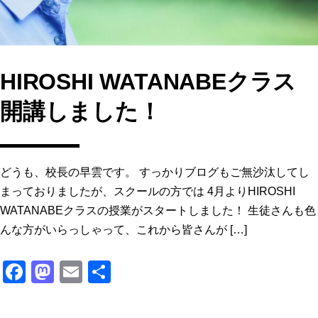
HIROSHI WATANABEクラス
開講しました！
どうも、校長の早雲です。 すっかりブログもご無沙汰してし
まっておりましたが、スクールの方では 4月よりHIROSHI
WATANABEクラスの授業がスタートしました！ 生徒さんも色
んな方がいらっしゃって、これから皆さんが […]
F
M
E
共
a
a
m
有
c
st
ai