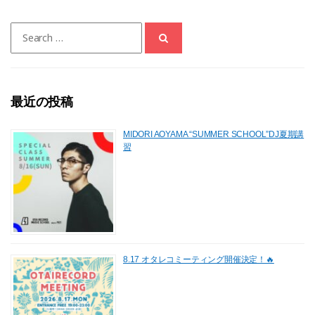
e
o
l
Search
b
d
for:
o
o
o
n
最近の投稿
k
MIDORI AOYAMA “SUMMER SCHOOL”DJ夏期講
習
8.17 オタレコミーティング開催決定！🔥