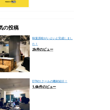
気の投稿
秋葉原校がいよいよ完成しまし
た！
2k件のビュー
DTMスクールの機材紹介！
1.6k件のビュー