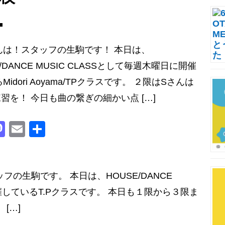
o
n
んは！スタッフの生駒です！ 本日は、
E/DANCE MUSIC CLASSとして毎週木曜日に開催
Midori Aoyama/TPクラスです。 ２限はSさんは
練習を！ 今日も曲の繋ぎの細かい点 […]
M
E
共
a
m
有
st
ai
o
l
フの生駒です。 本日は、HOUSE/DANCE
d
開催しているT.Pクラスです。 本日も１限から３限ま
o
[…]