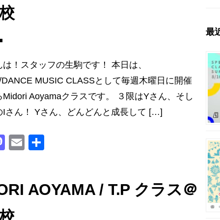
校
最
んは！スタッフの生駒です！ 本日は、
E/DANCE MUSIC CLASSとして毎週木曜日に開催
Midori Aoyamaクラスです。 ３限はYさん、そし
Iさん！ Yさん、どんどんと成長して […]
M
E
共
a
m
有
st
ai
o
l
ORI AOYAMA / T.P クラス＠
d
校