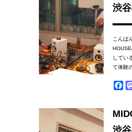
渋谷
こんば
HOUS
している
て体験の
F
a
c
e
MID
b
渋谷