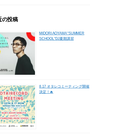
近の投稿
MIDORI AOYAMA “SUMMER
SCHOOL”DJ夏期講習
8.17 オタレコミーティング開催
決定！🔥