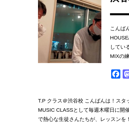
o
o
k
こんば
HOUS
している
MIXの
F
a
c
e
T.P クラス＠渋谷校 こんばんは！スタッ
b
MUSIC CLASSとして毎週木曜日に
o
で熱心な生徒さんたちが、レッスンを！ 