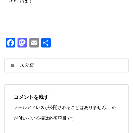
それでは！
F
M
E
共
a
a
m
有
c
st
ai
未分類
e
o
l
b
d
o
o
o
n
コメントを残す
k
メールアドレスが公開されることはありません。
※
が付いている欄は必須項目です