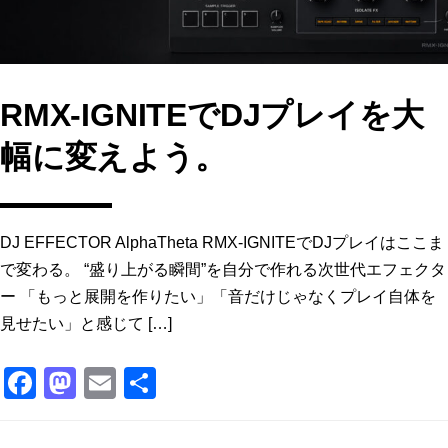
RMX-IGNITEでDJプレイを大
幅に変えよう。
DJ EFFECTOR AlphaTheta RMX-IGNITEでDJプレイはここま
で変わる。 “盛り上がる瞬間”を自分で作れる次世代エフェクタ
ー 「もっと展開を作りたい」「音だけじゃなくプレイ自体を
見せたい」と感じて […]
F
M
E
共
a
a
m
有
c
st
ai