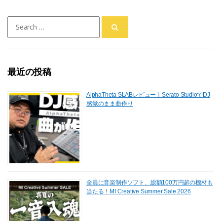
e
o
l
Search
b
d
for:
o
o
o
n
最近の投稿
k
AlphaTheta SLABレビュー｜Serato StudioでDJ
感覚のまま曲作り
全員に音楽制作ソフト、総額100万円超の機材も
当たる！MI Creative Summer Sale 2026