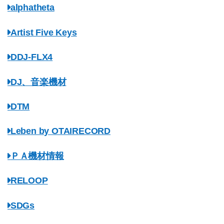
alphatheta
Artist Five Keys
DDJ-FLX4
DJ、音楽機材
DTM
Leben by OTAIRECORD
ＰＡ機材情報
RELOOP
SDGs