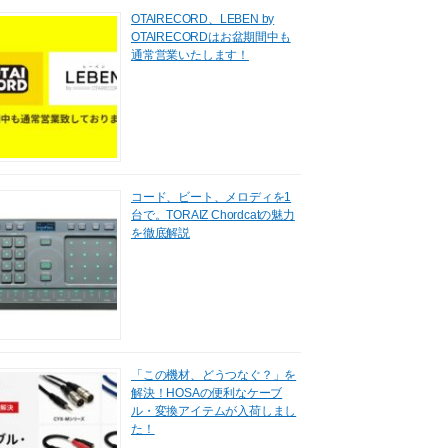
OTAIRECORD、LEBEN by
OTAIRECORDはお盆期間中も
通常営業いたします！
コード、ビート、メロディを1
台で。TORAIZ Chordcatの魅力
を徹底解説
「この機材、どうつなぐ？」を
解決！HOSAの便利なケーブ
ル・変換アイテムが入荷しまし
た！