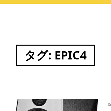
タグ:
EPIC4
Sear
for: