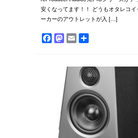
安くなってます！！ どうもオタレコイッキで
ーカーのアウトレットが入 […]
F
M
E
共
a
a
m
有
c
st
ai
e
o
l
b
d
o
o
o
n
k