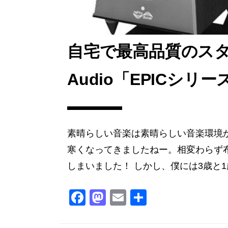
自宅で最高品質のスタジ
Audio「EPICシ
素晴らしい音楽は素晴らしい音楽環境か
寒くなってきましたねー。相変わらず
しまいました！ しかし、僕には3歳と1
F
M
E
共
a
a
m
有