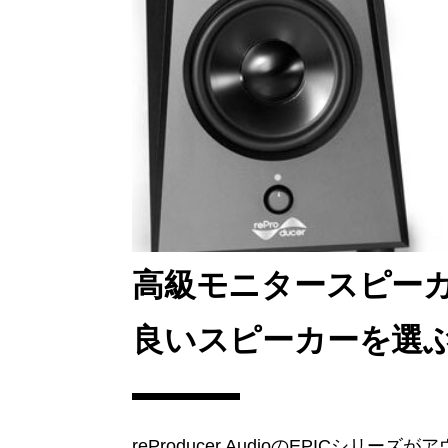
高級モニタースピー
良いスピーカーを選
reProducer AudioのEPICシ