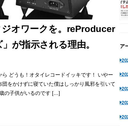
オワークを。reProducer
リーズ」が指示される理由。
ア
2
2
ら どうも！オタイレコードイッキです！ いやー
布団をかけずに寝ていた僕はしっかり風邪を引いて
2
歳の子供がいるのです […]
2
2