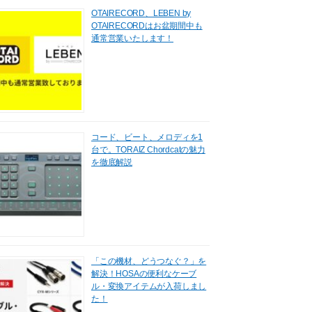
OTAIRECORD、LEBEN by
OTAIRECORDはお盆期間中も
通常営業いたします！
コード、ビート、メロディを1
台で。TORAIZ Chordcatの魅力
を徹底解説
「この機材、どうつなぐ？」を
解決！HOSAの便利なケーブ
ル・変換アイテムが入荷しまし
た！