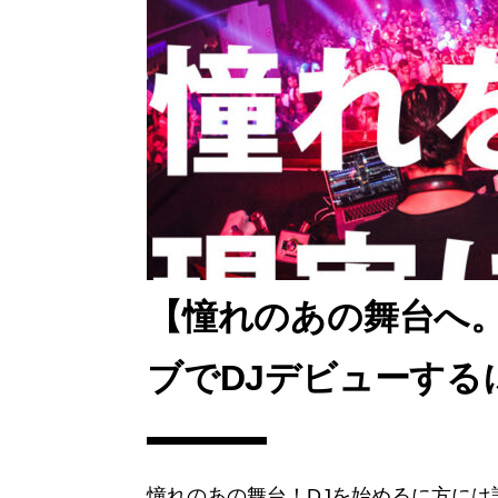
【憧れのあの舞台へ。
ブでDJデビューする
憧れのあの舞台！DJを始めるに方に