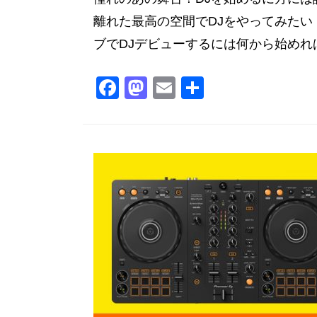
離れた最高の空間でDJをやってみたい
ブでDJデビューするには何から始めれば
F
M
E
共
a
a
m
有
c
st
ai
e
o
l
b
d
o
o
o
n
k