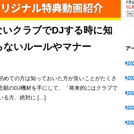
いクラブでDJする時に知
らないルールやマナー
ア
2
2
に初めての方は知っておいた方が良いことがたくさ
！ 念願のDJ機材を手にして、「将来的にはクラブで
2
る方、絶対に […]
2
2