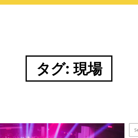
タグ:
現場
Sear
for: