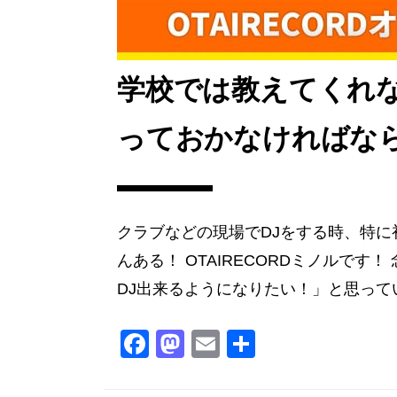
学校では教えてくれな
っておかなければな
クラブなどの現場でDJをする時、特
んある！ OTAIRECORDミノルです
DJ出来るようになりたい！」と思ってい
F
M
E
共
a
a
m
有