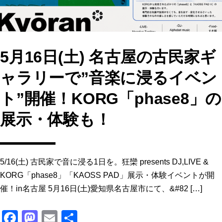
5月16日(土) 名古屋の古民家ギ
ャラリーで”音楽に浸るイベン
ト”開催！KORG「phase8」の
展示・体験も！
5/16(土) 古民家で音に浸る1日を。狂欒 presents DJ,LIVE &
KORG「phase8」「KAOSS PAD」展示・体験イベントが開
催！in名古屋 5月16日(土)愛知県名古屋市にて、&#82 […]
F
M
E
共