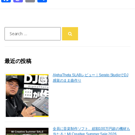
a
a
m
有
c
st
ai
e
o
l
Search
b
d
for:
o
o
o
n
最近の投稿
k
AlphaTheta SLABレビュー｜Serato StudioでDJ
感覚のまま曲作り
全員に音楽制作ソフト、総額100万円超の機材も
当たる！MI Creative Summer Sale 2026