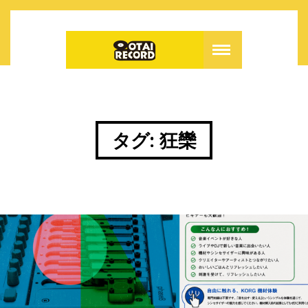
タグ:
狂欒