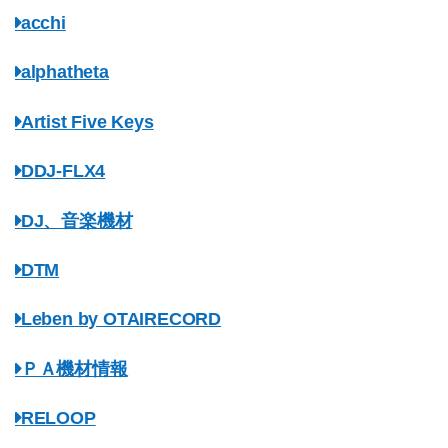
acchi
alphatheta
Artist Five Keys
DDJ-FLX4
DJ、音楽機材
DTM
Leben by OTAIRECORD
ＰＡ機材情報
RELOOP