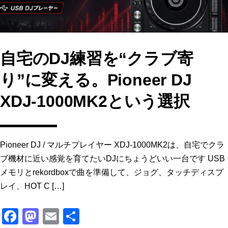
自宅のDJ練習を“クラブ寄
り”に変える。Pioneer DJ
XDJ-1000MK2という選択
Pioneer DJ / マルチプレイヤー XDJ-1000MK2は、自宅でクラ
ブ機材に近い感覚を育てたいDJにちょうどいい一台です USB
メモリとrekordboxで曲を準備して、ジョグ、タッチディスプ
レイ、HOT C […]
F
M
E
共