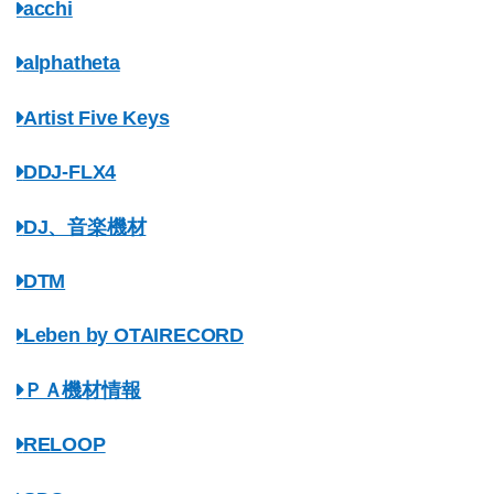
acchi
alphatheta
Artist Five Keys
DDJ-FLX4
DJ、音楽機材
DTM
Leben by OTAIRECORD
ＰＡ機材情報
RELOOP