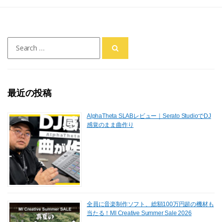
a
a
m
有
c
st
ai
e
o
l
Search
b
d
for:
o
o
o
n
最近の投稿
k
AlphaTheta SLABレビュー｜Serato StudioでDJ
感覚のまま曲作り
全員に音楽制作ソフト、総額100万円超の機材も
当たる！MI Creative Summer Sale 2026