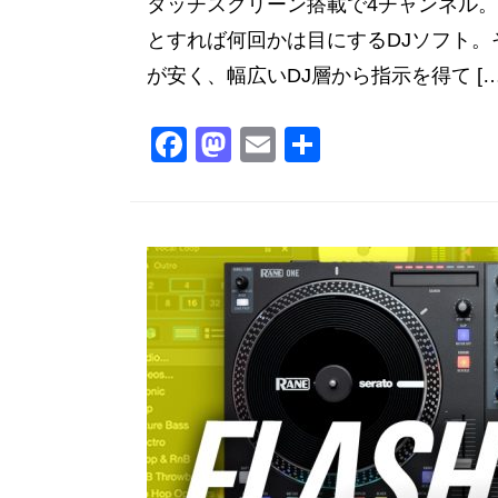
タッチスクリーン搭載で4チャンネル。
とすれば何回かは目にするDJソフト。それが「V
が安く、幅広いDJ層から指示を得て […
F
M
E
共
a
a
m
有
c
st
ai
e
o
l
b
d
o
o
o
n
k