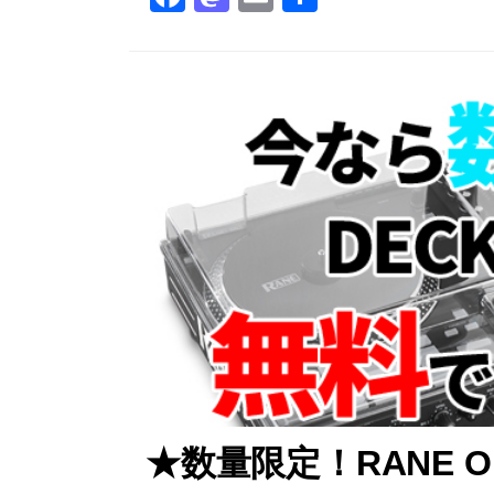
a
a
m
有
c
st
ai
e
o
l
b
d
o
o
o
n
k
★数量限定！RANE 