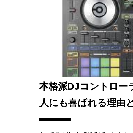
o
o
o
n
k
本格派DJコントローラ
人にも喜ばれる理由