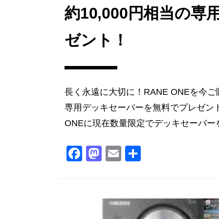
約10,000円相当の
ゼント！
長く永遠に大切に！RANE ONEを
専用デッキセーバーを無料でプレゼント
ONEに現在数量限定でデッキセーバーを
F
M
E
共
a
a
m
有
c
st
ai
e
o
l
b
d