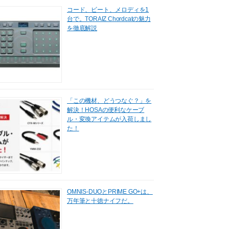
コード、ビート、メロディを1
台で。TORAIZ Chordcatの魅力
を徹底解説
「この機材、どうつなぐ？」を
解決！HOSAの便利なケーブ
ル・変換アイテムが入荷しまし
た！
OMNIS-DUOとPRIME GO+は、
万年筆と十徳ナイフだ。