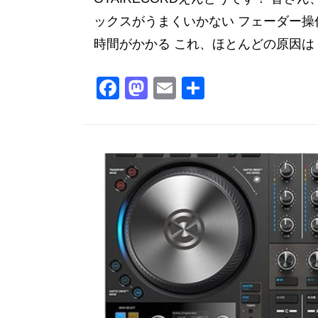
ックスがうまくいかない フェーダー操
時間がかかる これ、ほとんどの原因は「
F
M
E
共
a
a
m
有
c
st
ai
e
o
l
b
d
o
o
o
n
k