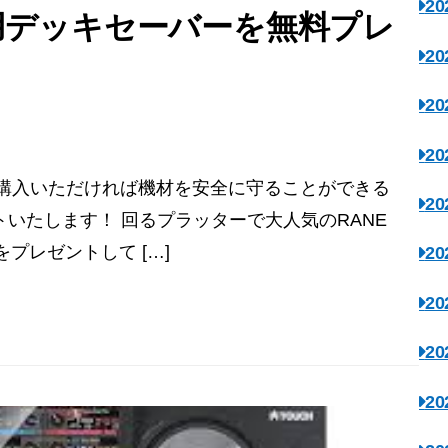
2
専用デッキセーバーを無料プレ
2
2
2
今ご購入いただければ機材を安全に守ることができる
2
いたします！ 回るプラッターで大人気のRANE
プレゼントして […]
2
2
2
2