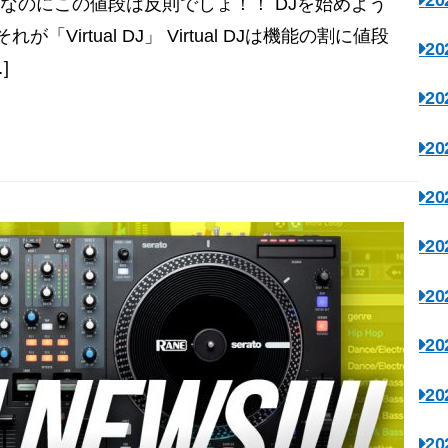
なのにこの値段は反則でしょ！！ DJを始めよう
irtual DJ」 Virtual DJは機能の割に値段
2
]
2
2
2
2
2
2
2
2