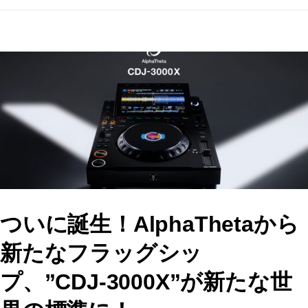
a
a
m
有
c
st
ai
e
o
l
b
d
o
o
o
n
k
ついに誕生！AlphaThetaから
新たなフラッグシッ
プ、”CDJ-3000X”が新たな世