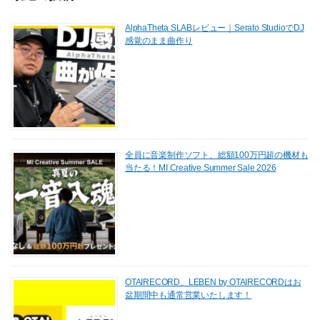
k
AlphaTheta SLABレビュー｜Serato StudioでDJ
感覚のまま曲作り
全員に音楽制作ソフト、総額100万円超の機材も
当たる！MI Creative Summer Sale 2026
OTAIRECORD、LEBEN by OTAIRECORDはお
盆期間中も通常営業いたします！