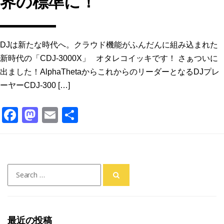
界の標準に！
DJは新たな時代へ。クラウド機能がふんだんに組み込まれた
新時代の「CDJ-3000X」 オタレコイッキです！ さぁついに
出ました！AlphaThetaからこれからのリーダーとなるDJプレ
ーヤーCDJ-300 […]
F
M
E
共
a
a
m
有
c
st
ai
e
o
l
Search
b
d
for:
o
o
o
n
最近の投稿