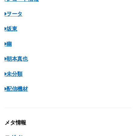
ヲータ
坂東
幽
朝本真也
未分類
配信機材
メタ情報