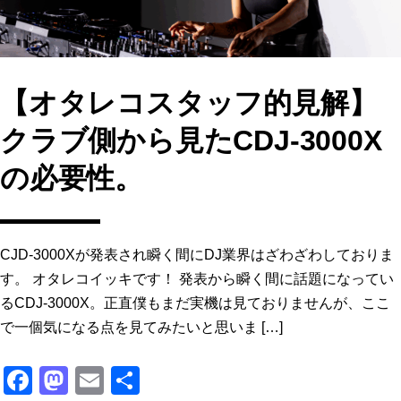
【オタレコスタッフ的見解】
クラブ側から見たCDJ-3000X
の必要性。
CJD-3000Xが発表され瞬く間にDJ業界はざわざわしておりま
す。 オタレコイッキです！ 発表から瞬く間に話題になってい
るCDJ-3000X。正直僕もまだ実機は見ておりませんが、ここ
で一個気になる点を見てみたいと思いま […]
F
M
E
共