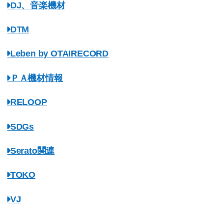
DJ、音楽機材
DTM
Leben by OTAIRECORD
ＰＡ機材情報
RELOOP
SDGs
Serato関連
TOKO
VJ