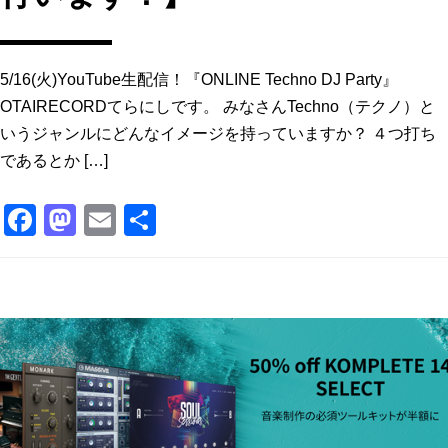
5/16(火)YouTube生配信！『ONLINE Techno DJ Party』
OTAIRECORDてらにしです。 みなさんTechno（テクノ）と
いうジャンルにどんなイメージを持っていますか？ ４つ打ち
であるとか […]
F
M
E
共
a
a
m
有
c
st
ai
e
o
l
b
d
o
o
o
n
k