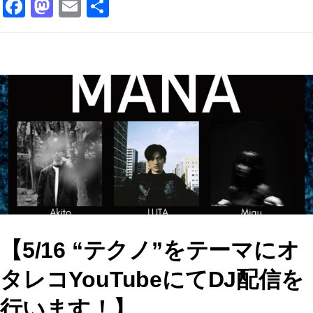
F
M
E
共
a
a
m
有
c
st
ai
e
o
l
b
d
o
o
o
n
k
【5/16 “テクノ”をテーマにオ
タレコYouTubeにてDJ配信を
行います！】