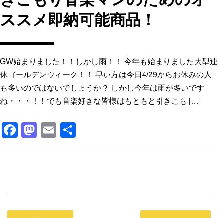
ススメ即納可能商品！
GW始まりました！！しかし雨！！ 今年も始まりました大型連
休ゴールデンウィーク！！ 早い方は今日4/29からお休みの人
も多いのではないでしょうか？ しかし今年は雨が多いです
ね・・・！！でも音楽好きな皆様はもともと引きこも […]
F
M
E
共
a
a
m
有
c
st
ai
e
o
l
b
d
o
o