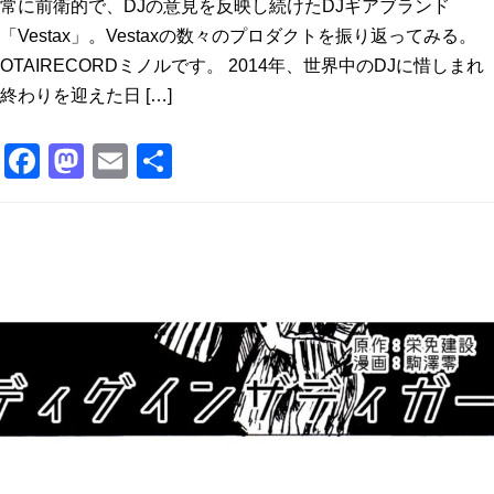
常に前衛的で、DJの意見を反映し続けたDJギアブランド
「Vestax」。Vestaxの数々のプロダクトを振り返ってみる。
OTAIRECORDミノルです。 2014年、世界中のDJに惜しまれ
終わりを迎えた日 […]
F
M
E
共
a
a
m
有
c
st
ai
e
o
l
b
d
o
o
o
n
k