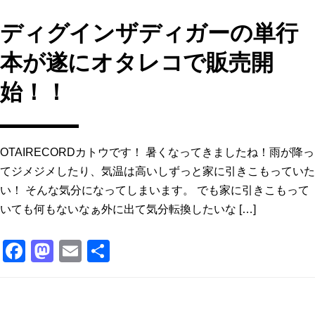
ディグインザディガーの単行
本が遂にオタレコで販売開
始！！
OTAIRECORDカトウです！ 暑くなってきましたね！雨が降っ
てジメジメしたり、気温は高いしずっと家に引きこもっていた
い！ そんな気分になってしまいます。 でも家に引きこもって
いても何もないなぁ外に出て気分転換したいな […]
F
M
E
共
a
a
m
有
c
st
ai