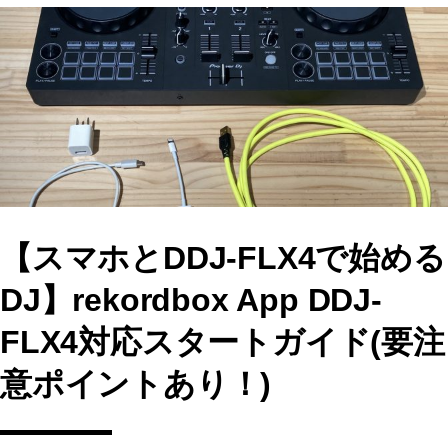
e
o
l
b
d
o
o
o
n
k
【スマホとDDJ-FLX4で始める
DJ】rekordbox App DDJ-
FLX4対応スタートガイド(要注
意ポイントあり！)