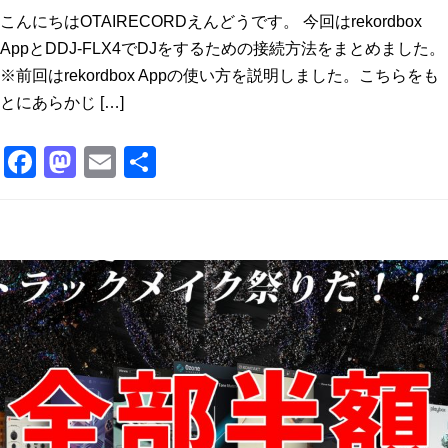
こんにちはOTAIRECORDえんどうです。 今回はrekordbox
AppとDDJ-FLX4でDJをするための接続方法をまとめました。
※前回はrekordbox Appの使い方を説明しました。こちらをも
とにあらかじ […]
F
M
E
共
a
a
m
有
c
st
ai
e
o
l
b
d
o
o
o
n
k