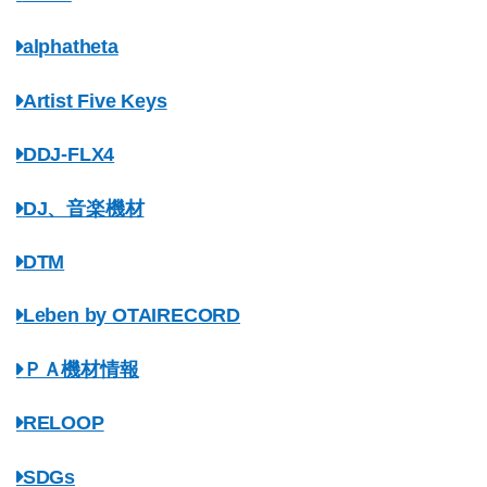
alphatheta
Artist Five Keys
DDJ-FLX4
DJ、音楽機材
DTM
Leben by OTAIRECORD
ＰＡ機材情報
RELOOP
SDGs