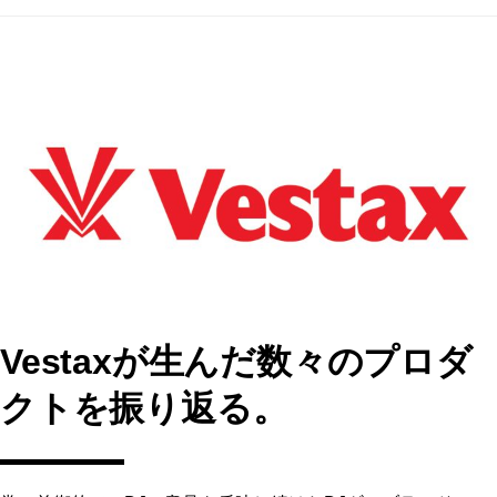
a
a
m
有
c
st
ai
e
o
l
b
d
o
o
o
n
k
Vestaxが生んだ数々のプロダ
クトを振り返る。