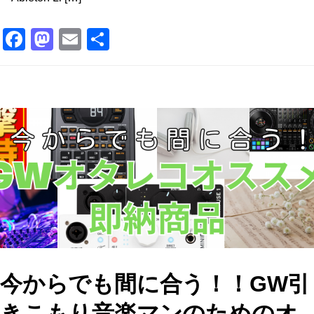
F
M
E
共
a
a
m
有
c
st
ai
e
o
l
b
d
o
o
o
n
k
今からでも間に合う！！GW引
きこもり音楽マンのためのオ