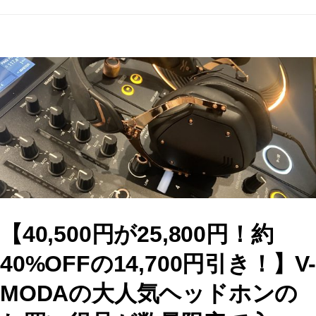
a
a
m
有
c
st
ai
e
o
l
b
d
o
o
o
n
k
【40,500円が25,800円！約
40%OFFの14,700円引き！】V
MODAの大人気ヘッドホンの