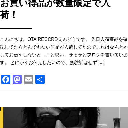
お買い得品が数量限定で入
荷！
こんにちは。OTAIRECORDえんどうです。 先日入荷商品を確
認してたらとんでもない商品が入荷してたのでこれはなんとか
してお伝えしないと…！と思い、せっせとブログを書いていま
す。 とにかくお伝えしたいので、無駄話はせず […]
F
M
E
共
a
a
m
有
c
st
ai
e
o
l
b
d
o
o