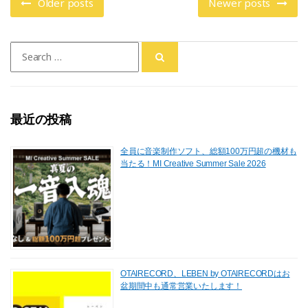
o
n
Older posts
Newer posts
k
Search
for:
最近の投稿
全員に音楽制作ソフト、総額100万円超の機材も
当たる！MI Creative Summer Sale 2026
OTAIRECORD、LEBEN by OTAIRECORDはお
盆期間中も通常営業いたします！