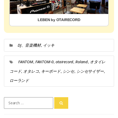
LEBEN by OTAIRECORD
DJ、音楽機材
イッキ
,
FANTOM
FANTOM-0
otairecord
Roland
オタイレ
,
,
,
,
コード
オタレコ
キーボード
シンセ
シンセサイザー
,
,
,
,
,
ローランド
Search
for: