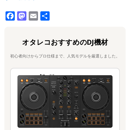
F
M
E
共
a
a
m
有
c
st
ai
オタレコおすすめのDJ機材
e
o
l
b
d
初心者向けからプロ仕様まで、人気モデルを厳選しました。
o
o
o
n
k