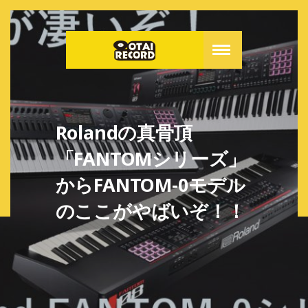
Rolandの真骨頂
「FANTOMシリーズ」
からFANTOM-0モデル
のここがやばいぞ！！