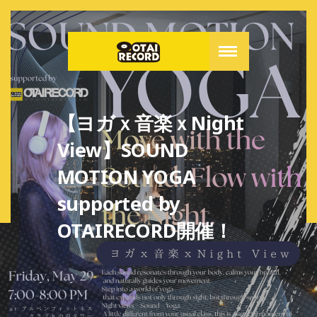
【ヨガｘ音楽ｘNight
View】SOUND
MOTION YOGA
supported by
OTAIRECORD開催！