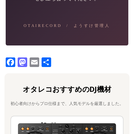
OTAIRECORD / ようすけ管理人
F
M
E
共
a
a
m
有
c
st
ai
オタレコおすすめのDJ機材
e
o
l
b
d
初心者向けからプロ仕様まで、人気モデルを厳選しました。
o
o
o
n
k