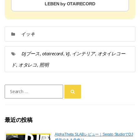
LEBEN by OTAIRECORD
イッキ
DJブース
otairecord
VJ
インテリア
オタイレコー
,
,
,
,
ド
オタレコ
照明
,
,
Search
for:
最近の投稿
AlphaTheta SLABレビュー｜Serato StudioでDJ