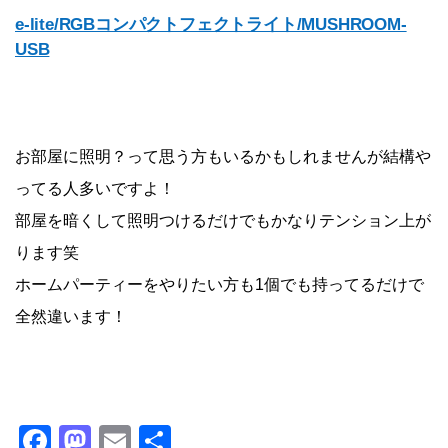
e-lite/RGBコンパクトフェクトライト/MUSHROOM-
USB
お部屋に照明？って思う方もいるかもしれませんが結構や
ってる人多いですよ！
部屋を暗くして照明つけるだけでもかなりテンション上が
ります笑
ホームパーティーをやりたい方も1個でも持ってるだけで
全然違います！
F
M
E
共