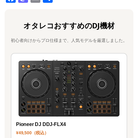
a
a
m
有
c
st
ai
オタレコおすすめのDJ機材
e
o
l
b
d
初心者向けからプロ仕様まで、人気モデルを厳選しました。
o
o
o
n
k
Pioneer DJ DDJ-FLX4
¥49,500（税込）