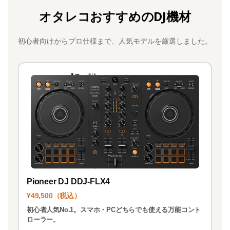
c
st
ai
オタレコおすすめのDJ機材
e
o
l
b
d
初心者向けからプロ仕様まで、人気モデルを厳選しました。
o
o
o
n
k
Pioneer DJ DDJ-FLX4
¥49,500（税込）
初心者人気No.1。スマホ・PCどちらでも使える万能コント
ローラー。