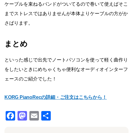
ケーブルを束ねるバンドがついてるので巻いて使えばそこ
までストレスではありませんが本体よりケーブルの方がか
さばります。
まとめ
といった感じで出先でノートパソコンを使って軽く曲作り
をしたいときにめちゃくちゃ便利なオーディオインターフ
ェースのご紹介でした！
KORG PianoRecの詳細・ご注文はこちらから！
F
M
E
共
a
a
m
有