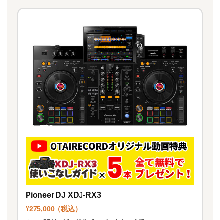
Pioneer DJ XDJ-RX3
¥275,000（税込）