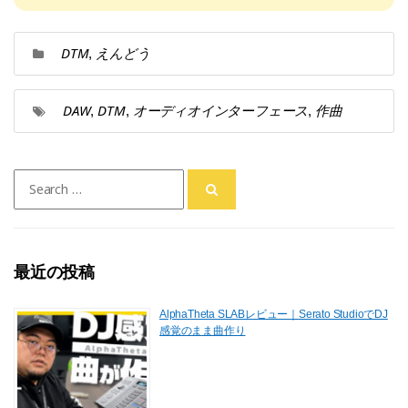
DTM
えんどう
,
DAW
DTM
オーディオインターフェース
作曲
,
,
,
Search
for:
最近の投稿
AlphaTheta SLABレビュー｜Serato StudioでDJ
感覚のまま曲作り