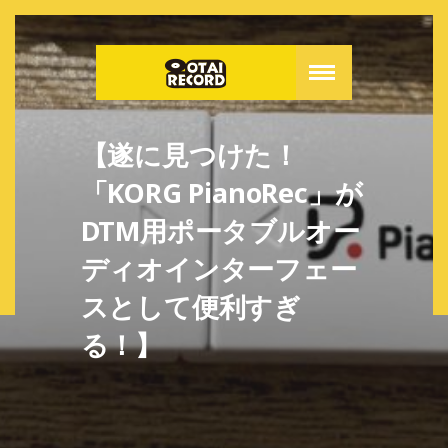
【遂に見つけた！
「KORG PianoRec」が
DTM用ポータブルオー
ディオインターフェー
スとして便利すぎ
る！】