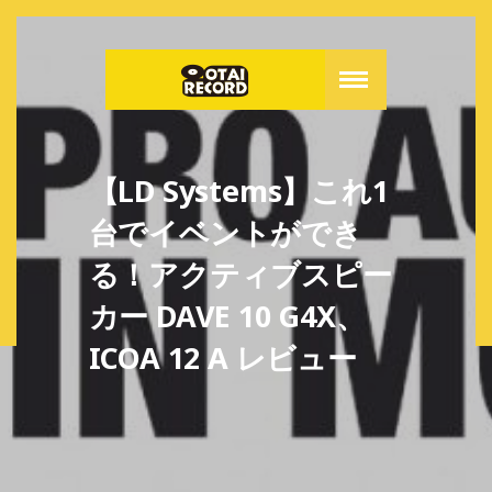
【LD Systems】これ1
台でイベントができ
る！アクティブスピー
カー DAVE 10 G4X、
ICOA 12 A レビュー