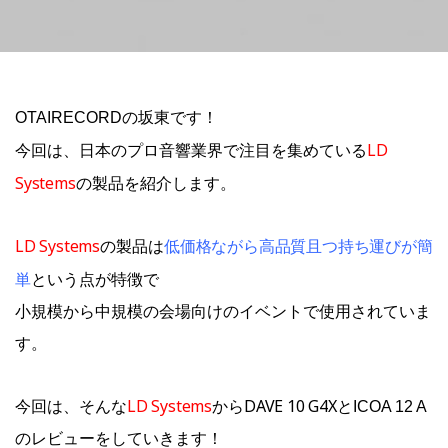
OTAIRECORDの坂東です！
LD
今回は、日本のプロ音響業界で注目を集めている
Systems
の製品を紹介します。
LD Systems
低価格ながら高品質且つ持ち運びが簡
の製品は
単
という点が特徴で
小規模から中規模の会場向けのイベントで使用されていま
す。
LD Systems
DAVE 10 G4X
今回は、そんな
から
とICOA 12 A
のレビューをしていきます！