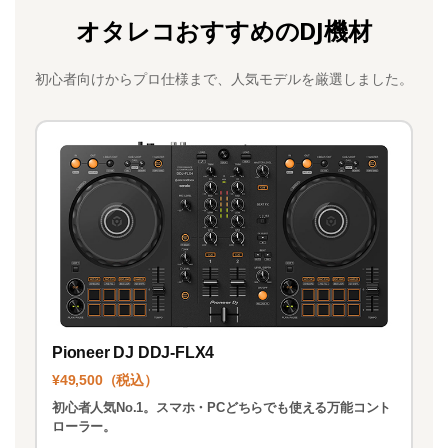
c
st
ai
オタレコおすすめのDJ機材
e
o
l
b
d
初心者向けからプロ仕様まで、人気モデルを厳選しました。
o
o
o
n
k
Pioneer DJ DDJ-FLX4
¥49,500（税込）
初心者人気No.1。スマホ・PCどちらでも使える万能コント
ローラー。