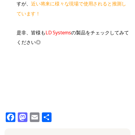
近い将来に様々な現場で使用されると推測し
すが、
ています！
LD Systems
是非、皆様も
の製品をチェックしてみて
ください◎
F
M
E
共
a
a
m
有