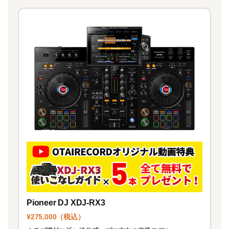
Pioneer DJ XDJ-RX3
¥275,000（税込）