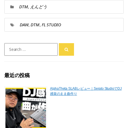
DTM
えんどう
,
DAW
DTM
FL STUDIO
,
,
Search
for:
最近の投稿
AlphaTheta SLABレビュー｜Serato StudioでDJ
感覚のまま曲作り