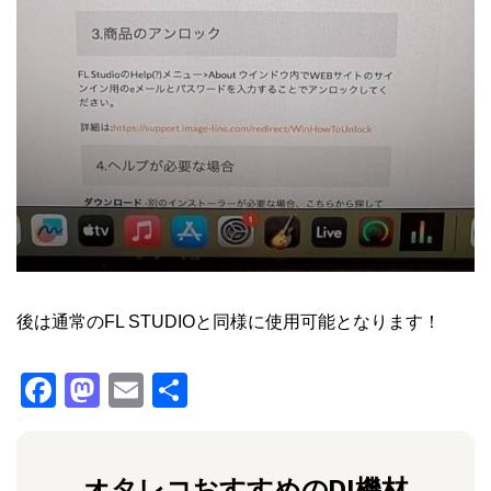
後は通常のFL STUDIOと同様に使用可能となります！
F
M
E
共
a
a
m
有
c
st
ai
オタレコおすすめのDJ機材