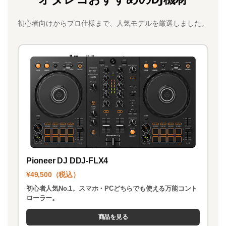
e
o
l
b
d
初心者向けからプロ仕様まで、人気モデルを厳選しました。
o
o
o
n
k
Pioneer DJ DDJ-FLX4
¥49,500（税込）
初心者人気No.1。スマホ・PCどちらでも使える万能コント
ローラー。
商品を見る