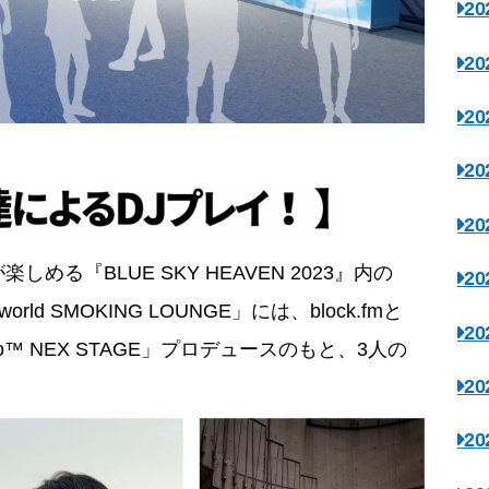
2
2
2
2
2
る『BLUE SKY HEAVEN 2023』内の
2
orld SMOKING LOUNGE」には、block.fmと
2
o™ NEX STAGE」プロデュースのもと、3人の
2
2