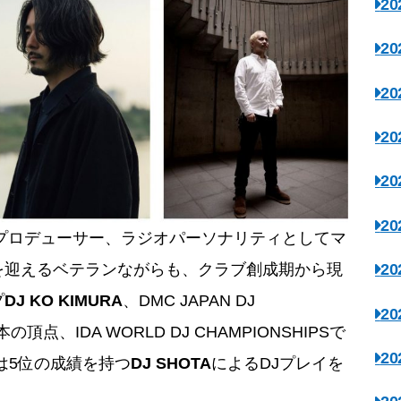
2
2
2
2
2
2
プロデューサー、ラジオパーソナリティとしてマ
年を迎えるベテランながらも、クラブ創成期から現
2
プ
DJ KO KIMURA
、DMC JAPAN DJ
2
頂点、IDA WORLD DJ CHAMPIONSHIPSで
2
では5位の成績を持つ
DJ SHOTA
によるDJプレイを