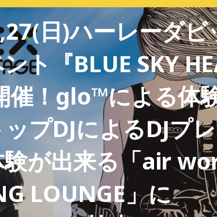
土),27(日)ハーレーダ
ト『BLUE SKY HE
』開催！glo™による体
ップDJによるDJプレ
が出来る「air wor
NG LOUNGE」に