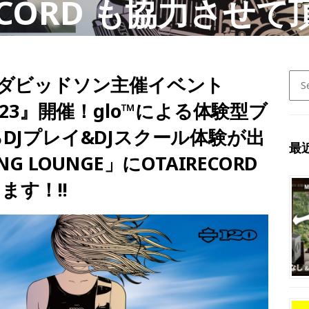
RECORD も協力させ
!!
Sear
ハーレーダビッドソン主催イベント
for:
N 2023』開催！glo™による体験型ブ
DJプレイ&DJスクール体験が出
最
ING LOUNGE」にOTAIRECORD
す！!!