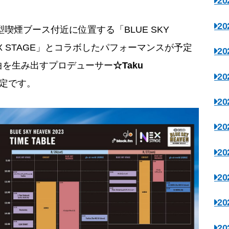
2
2
体験型喫煙ブース付近に位置する「BLUE SKY
EX STAGE」とコラボしたパフォーマンスが予定
2
曲を生み出すプロデューサー
☆Taku
2
定です。
2
2
2
2
2
2