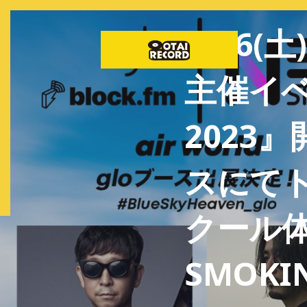
8/26(
主催イベン
2023
スにてト
クール体験
SMOKI