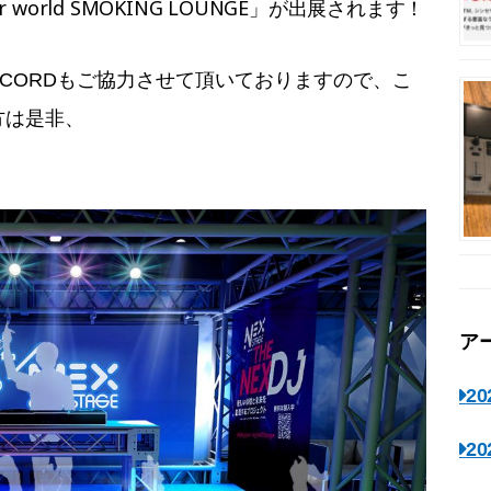
orld SMOKING LOUNGE」が出展されます！
ECORDもご協力させて頂いておりますので、こ
方は是非、
ア
2
2