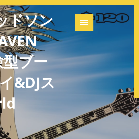
ビッドソン
AVEN
験型ブー
イ&DJス
ld