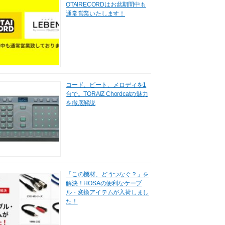
OTAIRECORDはお盆期間中も
通常営業いたします！
コード、ビート、メロディを1
台で。TORAIZ Chordcatの魅力
を徹底解説
「この機材、どうつなぐ？」を
解決！HOSAの便利なケーブ
ル・変換アイテムが入荷しまし
た！