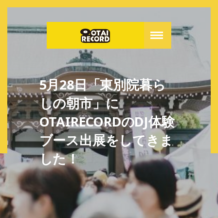
5月28日「東別院暮ら
しの朝市」に
OTAIRECORDのDJ体験
ブース出展をしてきま
した！