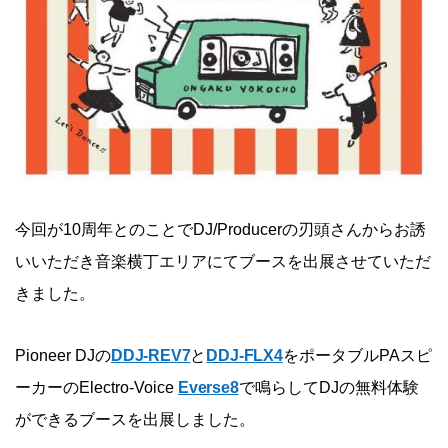
今回が10周年とのことでDJ/Producerの刃頭さんからお誘
いいただき音楽横丁エリアにてブースを出展させていただ
きました。
Pioneer DJの
DDJ-REV7
と
DDJ-FLX4
をポータブルPAスピ
ーカーのElectro-Voice
Everse8
で鳴らしてDJの無料体験
ができるブースを出展しました。