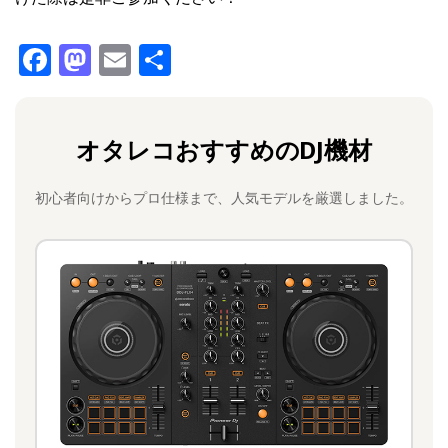
F
M
E
共
a
a
m
有
c
st
ai
オタレコおすすめのDJ機材
e
o
l
b
d
初心者向けからプロ仕様まで、人気モデルを厳選しました。
o
o
o
n
k