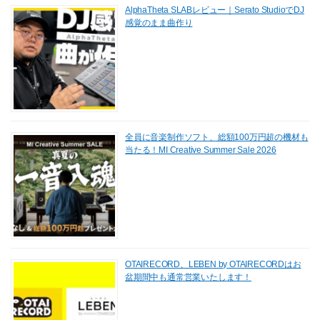
AlphaTheta SLABレビュー｜Serato StudioでDJ
感覚のまま曲作り
全員に音楽制作ソフト、総額100万円超の機材も
当たる！MI Creative Summer Sale 2026
OTAIRECORD、LEBEN by OTAIRECORDはお
盆期間中も通常営業いたします！