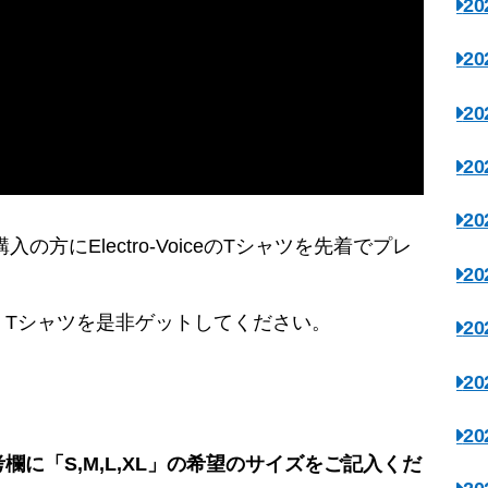
2
2
2
2
2
購入の方にElectro-VoiceのTシャツを先着でプレ
2
、Tシャツを是非ゲットしてください。
2
2
2
に「S,M,L,XL」の希望のサイズをご記入くだ