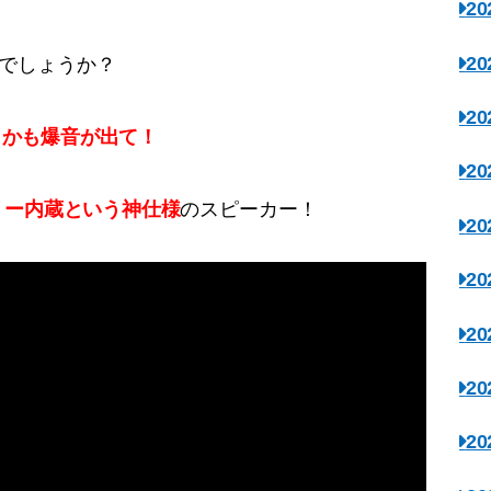
2
2
知でしょうか？
2
しかも爆音が出て！
2
リー内蔵という神仕様
のスピーカー！
2
2
2
2
2