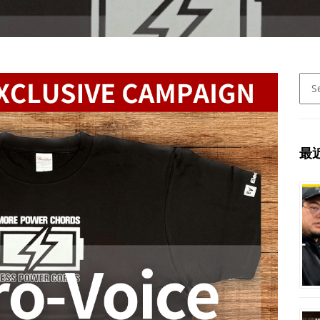
Sear
for:
最