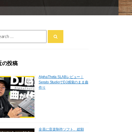
ch
近の投稿
AlphaTheta SLABレビュー｜
Serato StudioでDJ感覚のまま曲
作り
全員に音楽制作ソフト、総額