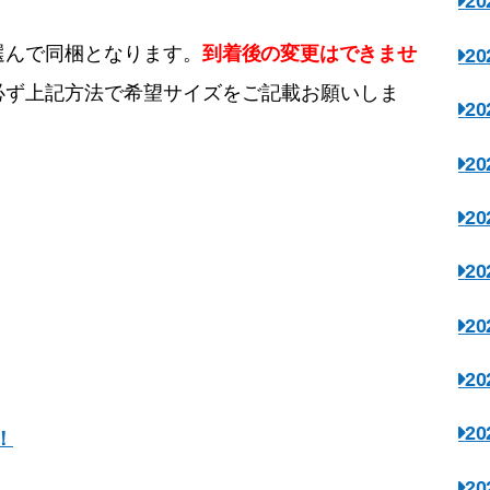
2
到着後の変更はできませ
選んで同梱となります。
2
必ず上記方法で希望サイズをご記載お願いしま
2
2
2
2
2
2
2
！
2