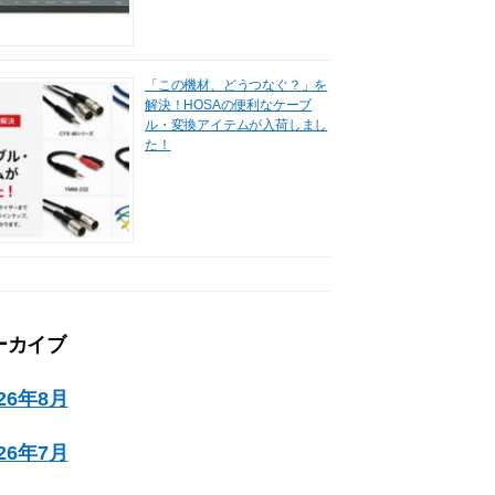
「この機材、どうつなぐ？」を
解決！HOSAの便利なケーブ
ル・変換アイテムが入荷しまし
た！
ーカイブ
026年8月
026年7月