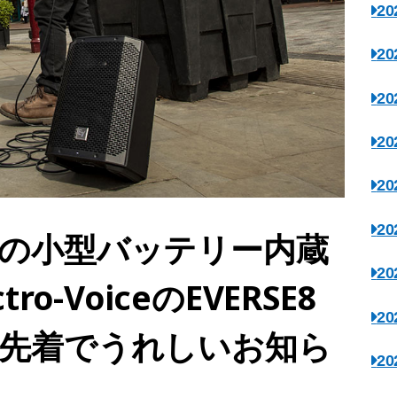
2
2
2
2
2
2
の小型バッテリー内蔵
2
ro-VoiceのEVERSE8
2
先着でうれしいお知ら
2