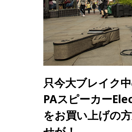
只今大ブレイク中
PAスピーカーElect
をお買い上げの方
せが！