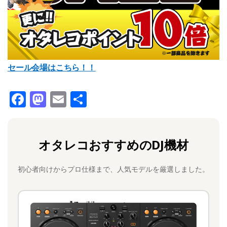
セール会場はこちら！！
F
M
E
共
a
a
m
有
c
st
ai
オタレコおすすめのDJ機材
e
o
l
b
d
初心者向けからプロ仕様まで、人気モデルを厳選しました。
o
o
o
n
k