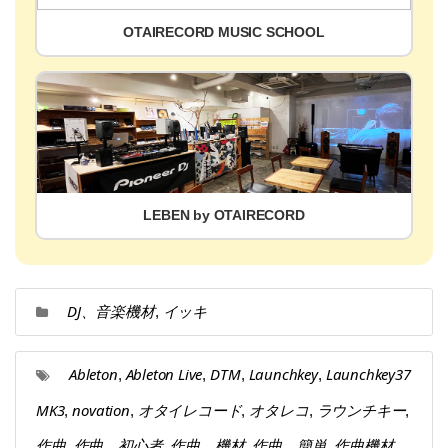
OTAIRECORD MUSIC SCHOOL
LEBEN by OTAIRECORD
DJ、音楽機材
イッキ
,
Ableton
Ableton Live
DTM
Launchkey
Launchkey37
,
,
,
,
MK3
novation
オタイレコード
オタレコ
ラウンチキー
,
,
,
,
,
作曲
作曲 初心者
作曲 機材
作曲 簡単
作曲機材
,
,
,
,