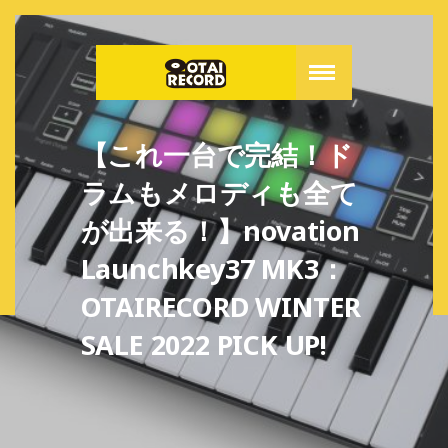
【これ一台で完結！ド
ラムもメロディも全て
が出来る！】novation
Launchkey37 MK3：
OTAIRECORD WINTER
SALE 2022 PICK UP!