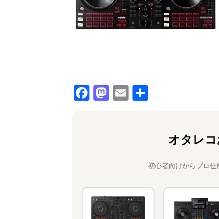
F
M
E
共
a
a
m
有
c
st
ai
e
o
l
オタレコ
b
d
o
o
初心者向けからプロ仕
o
n
k