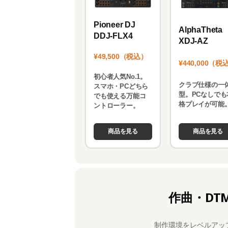
Pioneer DJ
AlphaTheta
DDJ-FLX4
XDJ-AZ
¥49,500（税込）
¥440,000（税
初心者人気No.1。
クラブ仕様の一
スマホ・PCどちら
型。PCなしでも
でも使える万能コ
格プレイが可能
ントローラー。
商品を見る
商品を見る
作曲・DT
制作環境をレベルアッ