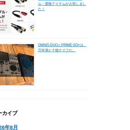
ル・変換アイテムが入荷しまし
た！
OMNIS-DUOとPRIME GO+は、
万年筆と十徳ナイフだ。
ーカイブ
026年8月