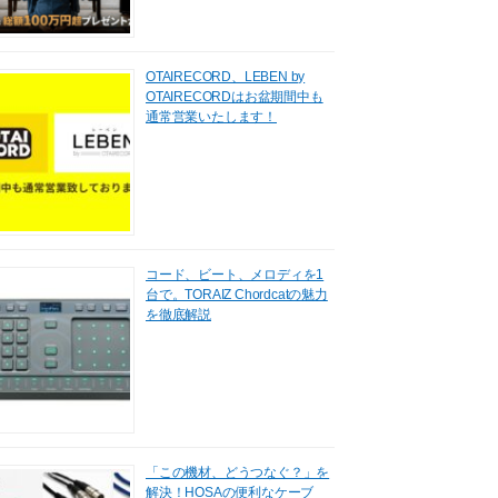
OTAIRECORD、LEBEN by
OTAIRECORDはお盆期間中も
通常営業いたします！
コード、ビート、メロディを1
台で。TORAIZ Chordcatの魅力
を徹底解説
「この機材、どうつなぐ？」を
解決！HOSAの便利なケーブ