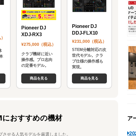
Pioneer DJ
Pioneer DJ
DDJ-FLX10
XDJ-RX3
込）
¥231,000（税込）
¥275,000（税込）
STEM分離対応の次
体
クラブ機材に近い
世代モデル。クラ
本
操作感。プロ志向
ブ仕様の操作感も
。
の定番モデル。
実現。
商品を見る
商品を見る
Mにおすすめの機材
ア
2
プさせる人気モデルを厳選しました。