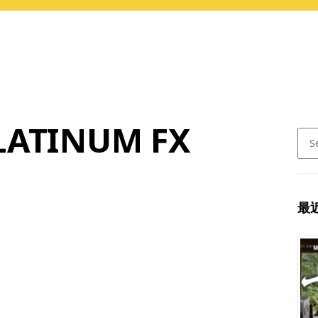
LATINUM FX
Sear
for:
最