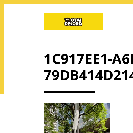
1C917EE1-A6
79DB414D21