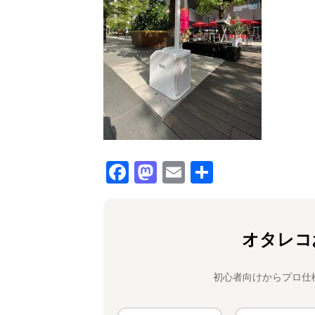
F
M
E
共
a
a
m
有
c
st
ai
e
o
l
オタレコ
b
d
o
o
初心者向けからプロ仕
o
n