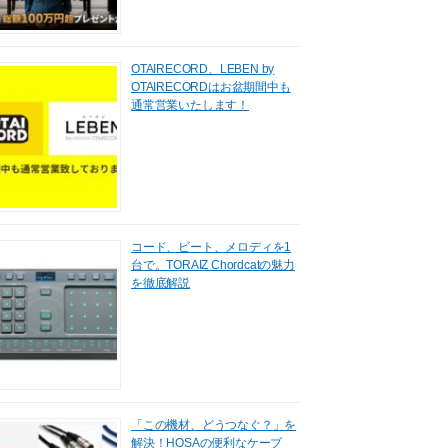
OTAIRECORD、LEBEN by
OTAIRECORDはお盆期間中も
通常営業いたします！
コード、ビート、メロディを1
台で。TORAIZ Chordcatの魅力
を徹底解説
「この機材、どうつなぐ？」を
解決！HOSAの便利なケーブ