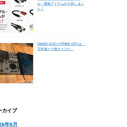
ル・変換アイテムが入荷しまし
た！
OMNIS-DUOとPRIME GO+は、
万年筆と十徳ナイフだ。
ーカイブ
026年8月