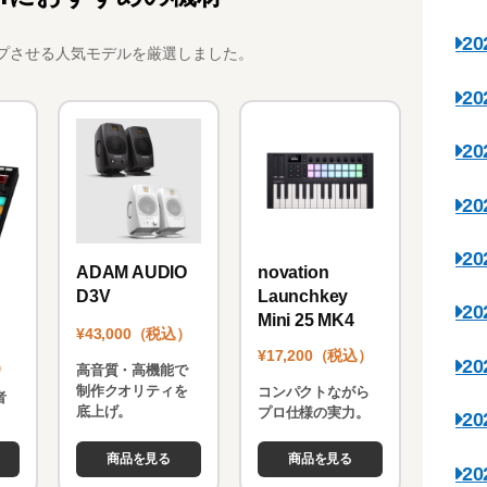
2
プさせる人気モデルを厳選しました。
2
2
2
2
novation
ADAM AUDIO
Launchkey
D3V
2
Mini 25 MK4
¥43,000（税込）
¥17,200（税込）
2
）
高音質・高機能で
制作クオリティを
コンパクトながら
者
底上げ。
プロ仕様の実力。
2
。
商品を見る
商品を見る
2