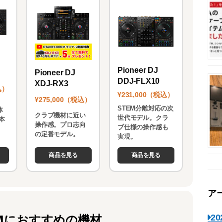
Pioneer DJ
Pioneer DJ
DDJ-FLX10
XDJ-RX3
込）
¥231,000（税込）
¥275,000（税込）
STEM分離対応の次
体
クラブ機材に近い
世代モデル。クラ
本
操作感。プロ志向
ブ仕様の操作感も
。
の定番モデル。
実現。
商品を見る
商品を見る
ア
Mにおすすめの機材
2