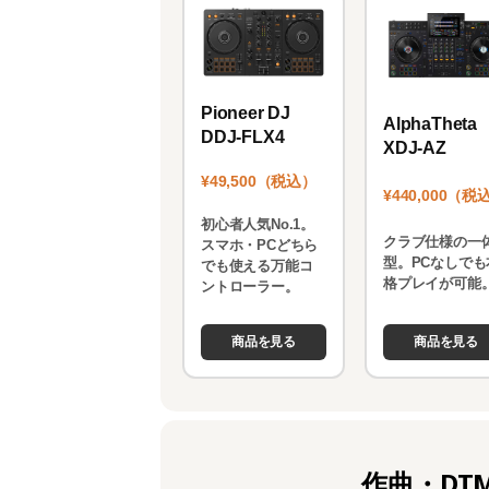
k
Pioneer DJ
AlphaTheta
DDJ-FLX4
XDJ-AZ
¥49,500（税込）
¥440,000（税
初心者人気No.1。
クラブ仕様の一
スマホ・PCどちら
型。PCなしでも
でも使える万能コ
格プレイが可能
ントローラー。
商品を見る
商品を見る
作曲・DT