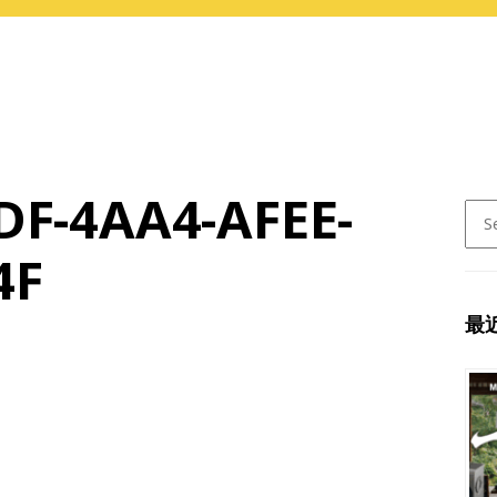
DF-4AA4-AFEE-
Sear
for:
4F
最