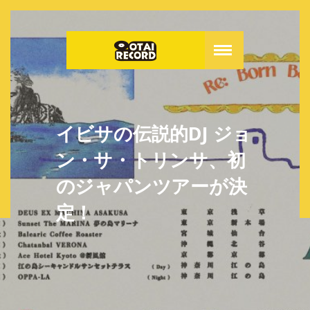
イビサの伝説的DJ ジョ
ン・サ・トリンサ、初
のジャパンツアーが決
定！