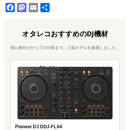
F
M
E
共
a
a
m
有
c
st
ai
オタレコおすすめのDJ機材
e
o
l
b
d
初心者向けからプロ仕様まで、人気モデルを厳選しました。
o
o
o
n
k
Pioneer DJ DDJ-FLX4