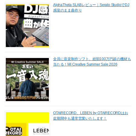
AlphaTheta SLABレビュー｜Serato StudioでDJ
感覚のまま曲作り
全員に音楽制作ソフト、総額100万円超の機材も
当たる！MI Creative Summer Sale 2026
OTAIRECORD、LEBEN by OTAIRECORDはお
盆期間中も通常営業いたします！