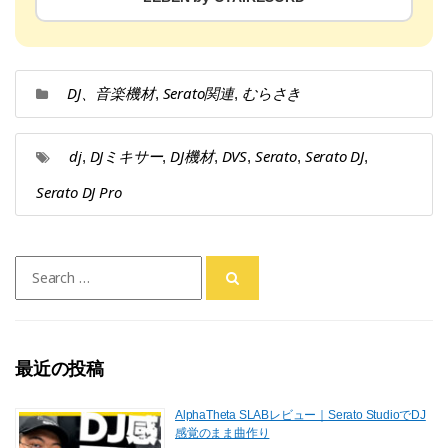
DJ、音楽機材
Serato関連
むらさき
,
,
dj
DJミキサー
DJ機材
DVS
Serato
Serato DJ
,
,
,
,
,
,
Serato DJ Pro
Search
for:
最近の投稿
AlphaTheta SLABレビュー｜Serato StudioでDJ
感覚のまま曲作り