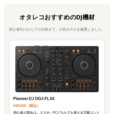
a
a
m
有
c
st
ai
オタレコおすすめのDJ機材
e
o
l
b
d
初心者向けからプロ仕様まで、人気モデルを厳選しました。
o
o
o
n
k
Pioneer DJ DDJ-FLX4
¥49,500（税込）
初心者人気No.1。スマホ・PCどちらでも使える万能コント