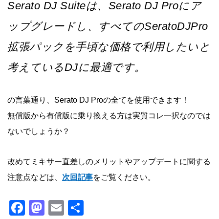
Serato DJ Suiteは、Serato DJ Proにア
ップグレードし、すべてのSeratoDJPro
拡張パックを手頃な価格で利用したいと
考えているDJに最適です。
の言葉通り、Serato DJ Proの全てを使用できます！
無償版から有償版に乗り換える方は実質コレ一択なのでは
ないでしょうか？
改めてミキサー直差しのメリットやアップデートに関する
注意点などは、
次回記事
をご覧ください。
F
M
E
共