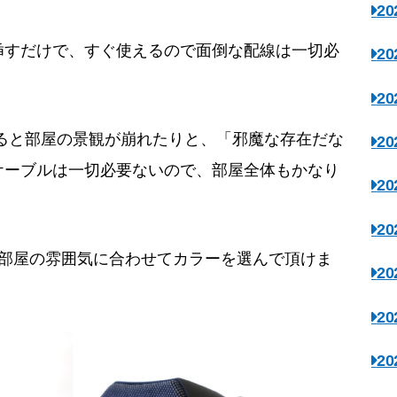
2
挿すだけで、すぐ使えるので面倒な配線は一切必
2
2
ると部屋の景観が崩れたりと、「邪魔な存在だな
2
ケーブルは一切必要ないので、部屋全体もかなり
2
2
、部屋の雰囲気に合わせてカラーを選んで頂けま
2
2
2