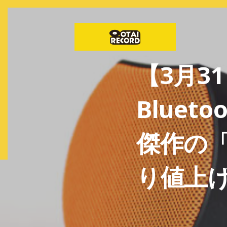
【3月3
Blue
傑作の「
り値上