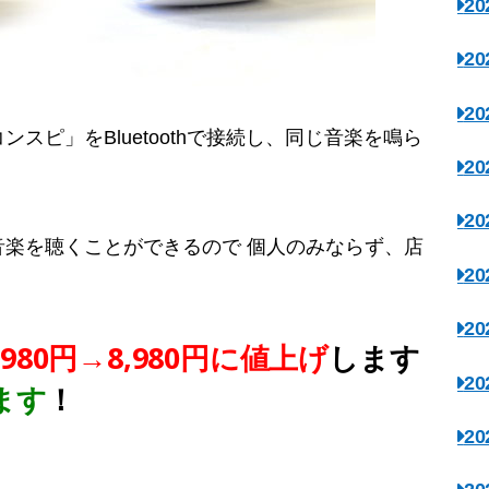
2
2
2
スピ」をBluetoothで接続し、同じ音楽を鳴ら
2
2
楽を聴くことができるので 個人のみならず、店
2
！
2
980円→8,980円に
値上げ
します
2
ます
！
2