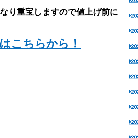
2
かなり重宝しますので値上げ前に
2
2
はこちらから！
2
2
2
2
2
2
2