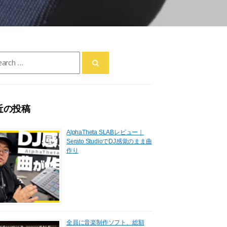
ch
近の投稿
AlphaTheta SLABレビュー｜
Serato StudioでDJ感覚のまま曲
作り
全員に音楽制作ソフト、総額