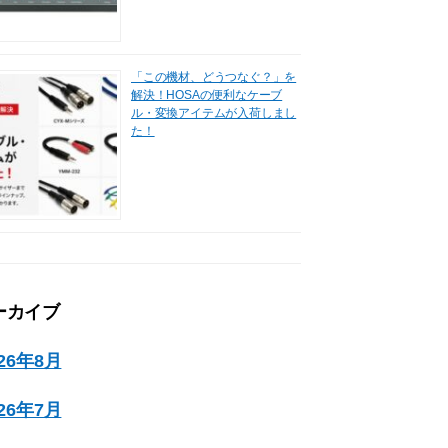
「この機材、どうつなぐ？」を
解決！HOSAの便利なケーブ
ル・変換アイテムが入荷しまし
た！
ーカイブ
026年8月
026年7月