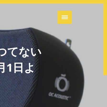
】
かつてない
月1日よ