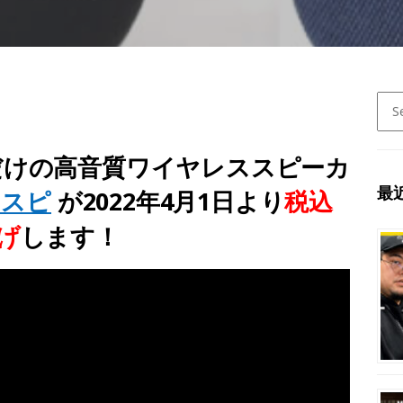
Sear
for:
だけの高音質ワイヤレススピーカ
最
が2022年4月1日より
税込
コンスピ
上げ
します！