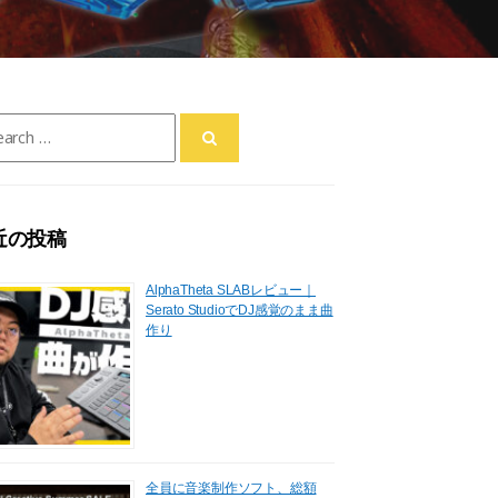
ch
近の投稿
AlphaTheta SLABレビュー｜
Serato StudioでDJ感覚のまま曲
作り
全員に音楽制作ソフト、総額