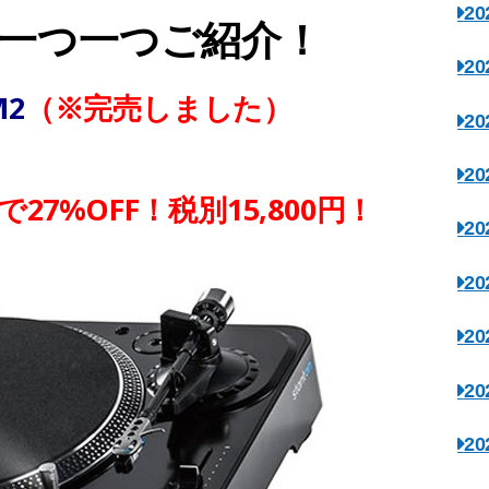
2
一つ一つご紹介！
2
M2
（※完売しました）
2
2
7%OFF！税別15,800円！
2
2
2
2
2