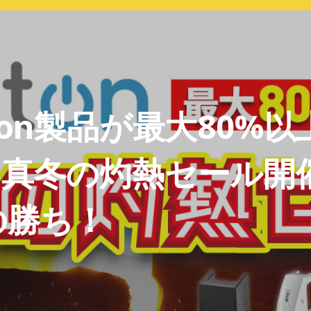
nton製品が最大80%以
】真冬の灼熱セール開
の勝ち！