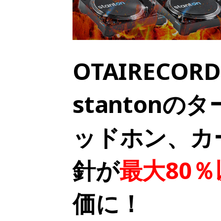
OTAIRECO
stanton
ッドホン、カ
針が
最大80％
価に！