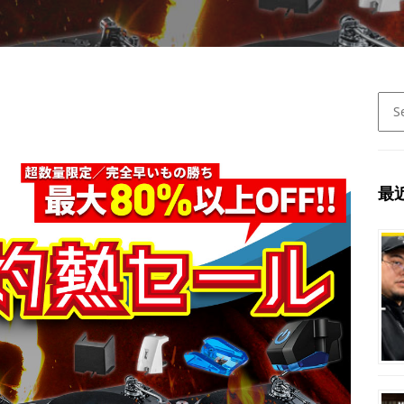
Sear
for:
最