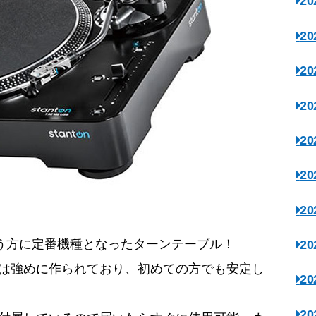
2
2
2
2
2
2
2
う方に定番機種となったターンテーブル！
2
ルクは強めに作られており、初めての方でも安定し
2
2