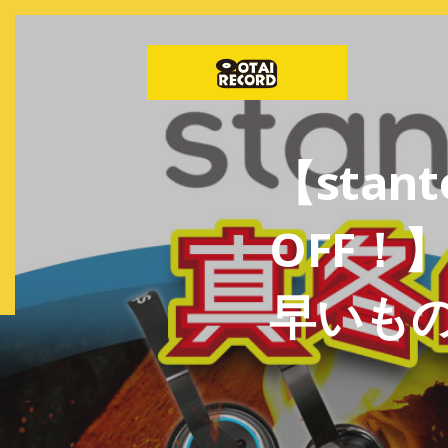
【sta
OFF！
早いも