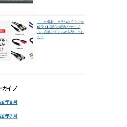
「この機材、どうつなぐ？」を
解決！HOSAの便利なケーブ
ル・変換アイテムが入荷しまし
た！
ーカイブ
026年8月
026年7月