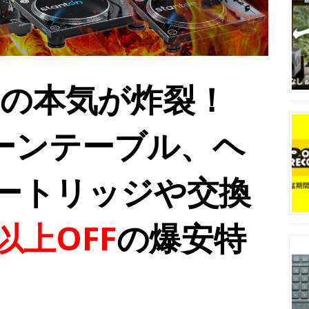
RDの本気が炸裂！
のターンテーブル、ヘ
ートリッジや交換
以上OFF
の爆安特