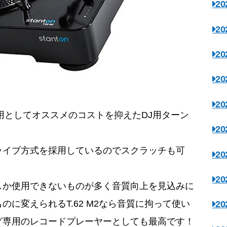
2
2
2
2
2
用としてオススメのコストを抑えたDJ用ターン
2
ライブ方式を採用しているのでスクラッチも可
2
。
2
しか使用できないものが多く音質向上を見込みに
に変えられるT.62 M2なら音質に拘って使い
2
グ専用のレコードプレーヤーとしても最高です！