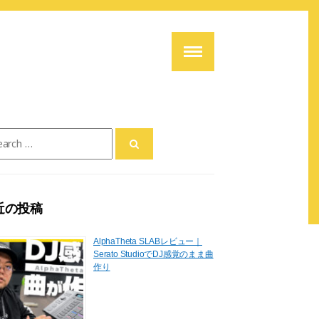
ch
近の投稿
AlphaTheta SLABレビュー｜
Serato StudioでDJ感覚のまま曲
作り