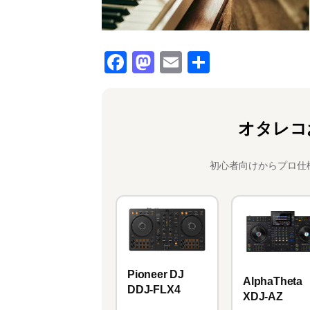
F
M
E
共
a
a
m
有
c
st
ai
e
o
l
オタレコ
b
d
o
o
初心者向けからプロ仕
o
n
k
Pioneer DJ
AlphaTheta
DDJ-FLX4
XDJ-AZ