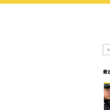
Sear
for:
最