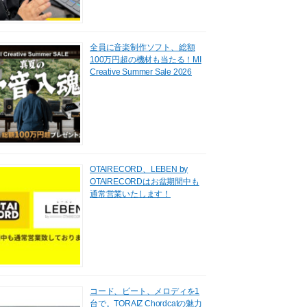
全員に音楽制作ソフト、総額
100万円超の機材も当たる！MI
Creative Summer Sale 2026
OTAIRECORD、LEBEN by
OTAIRECORDはお盆期間中も
通常営業いたします！
コード、ビート、メロディを1
台で。TORAIZ Chordcatの魅力