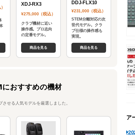
DDJ-FLX10
XDJ-RX3
込）
¥231,000（税込）
¥275,000（税込）
STEM分離対応の次
体
クラブ機材に近い
世代モデル。クラ
本
操作感。プロ志向
ブ仕様の操作感も
。
の定番モデル。
実現。
商品を見る
商品を見る
Mにおすすめの機材
プさせる人気モデルを厳選しました。
ア
2