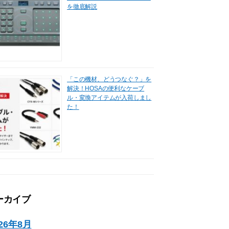
を徹底解説
「この機材、どうつなぐ？」を
解決！HOSAの便利なケーブ
ル・変換アイテムが入荷しまし
た！
ーカイブ
026年8月