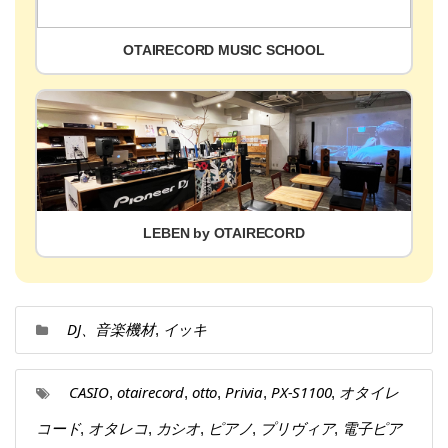
OTAIRECORD MUSIC SCHOOL
LEBEN by OTAIRECORD
DJ、音楽機材
イッキ
,
CASIO
otairecord
otto
Privia
PX-S1100
オタイレ
,
,
,
,
,
コード
オタレコ
カシオ
ピアノ
プリヴィア
電子ピア
,
,
,
,
,