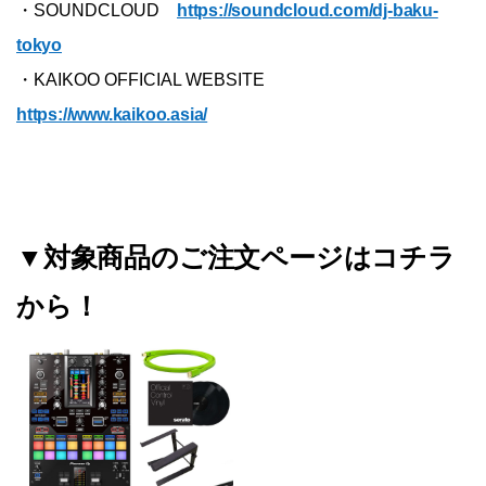
・SOUNDCLOUD
https://soundcloud.com/dj-baku-
tokyo
・KAIKOO OFFICIAL WEBSITE
https://www.kaikoo.asia/
▼対象商品のご注文ページはコチラ
から！