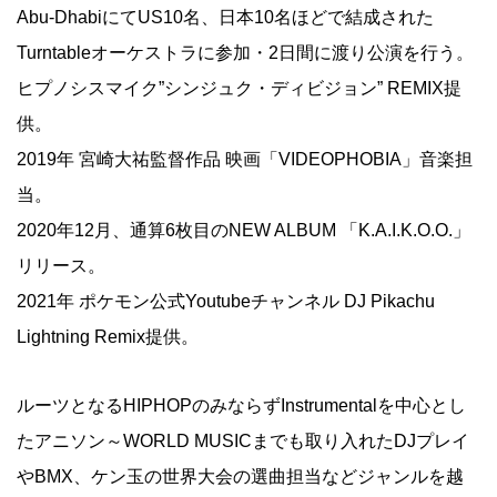
Abu-DhabiにてUS10名、日本10名ほどで結成された
Turntableオーケストラに参加・2日間に渡り公演を行う。
ヒプノシスマイク”シンジュク・ディビジョン” REMIX提
供。
2019年 宮崎大祐監督作品 映画「VIDEOPHOBIA」音楽担
当。
2020年12月、通算6枚目のNEW ALBUM 「K.A.I.K.O.O.」
リリース。
2021年 ポケモン公式Youtubeチャンネル DJ Pikachu
Lightning Remix提供。
ルーツとなるHIPHOPのみならずInstrumentalを中心とし
たアニソン～WORLD MUSICまでも取り入れたDJプレイ
やBMX、ケン玉の世界大会の選曲担当などジャンルを越