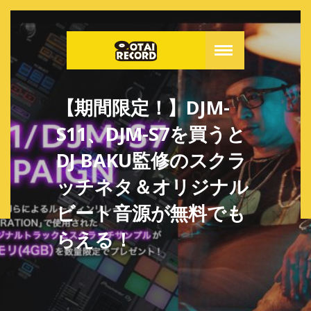
【期間限定！】DJM-
S11、DJM-S7を買うと
DJ BAKU監修のスクラ
ッチネタ＆オリジナル
ビート音源が無料でも
らえる！