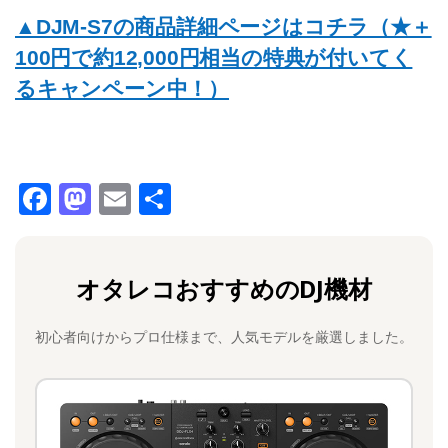
▲DJM-S7の商品詳細ページはコチラ（★＋
100円で約12,000円相当の特典が付いてく
るキャンペーン中！）
F
M
E
共
a
a
m
有
c
st
ai
オタレコおすすめのDJ機材
e
o
l
b
d
初心者向けからプロ仕様まで、人気モデルを厳選しました。
o
o
o
n
k