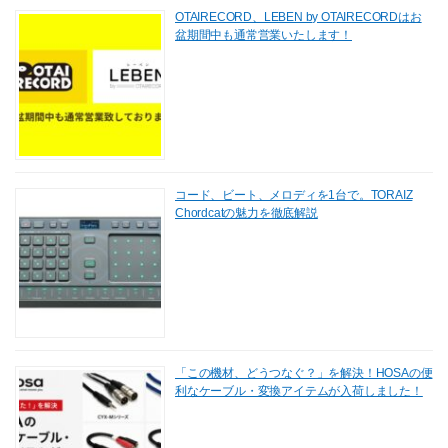
OTAIRECORD、LEBEN by OTAIRECORDはお
盆期間中も通常営業いたします！
コード、ビート、メロディを1台で。TORAIZ
Chordcatの魅力を徹底解説
「この機材、どうつなぐ？」を解決！HOSAの便
利なケーブル・変換アイテムが入荷しました！