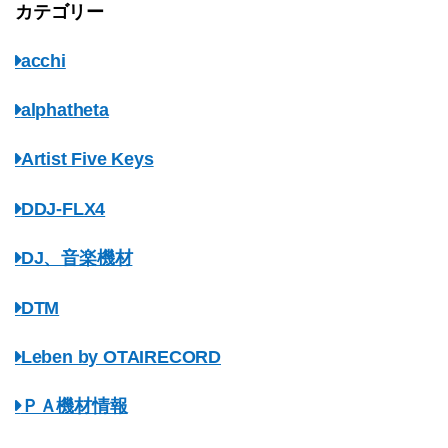
カテゴリー
acchi
alphatheta
Artist Five Keys
DDJ-FLX4
DJ、音楽機材
DTM
Leben by OTAIRECORD
ＰＡ機材情報