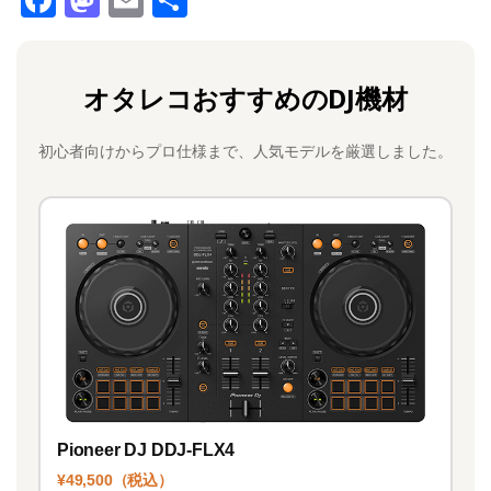
a
a
m
有
c
st
ai
オタレコおすすめのDJ機材
e
o
l
b
d
初心者向けからプロ仕様まで、人気モデルを厳選しました。
o
o
o
n
k
Pioneer DJ DDJ-FLX4
¥49,500（税込）