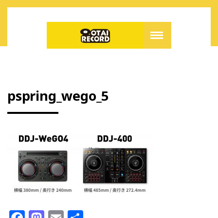
pspring_wego_5
F
M
E
共