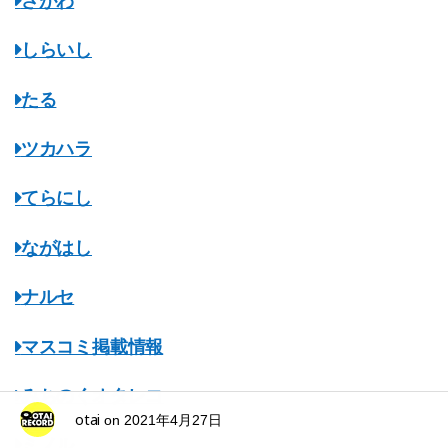
さがわ
しらいし
たる
ツカハラ
てらにし
ながはし
ナルセ
マスコミ掲載情報
みちのくオタレコ
otai
on
2021年4月27日
ミノル