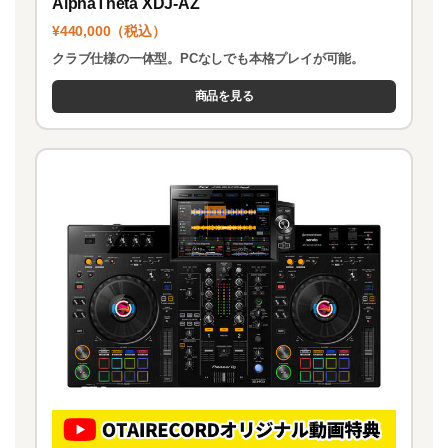
AlphaTheta XDJ-AZ
¥440,000（税込）
クラブ仕様の一体型。PCなしでも本格プレイが可能。
商品を見る