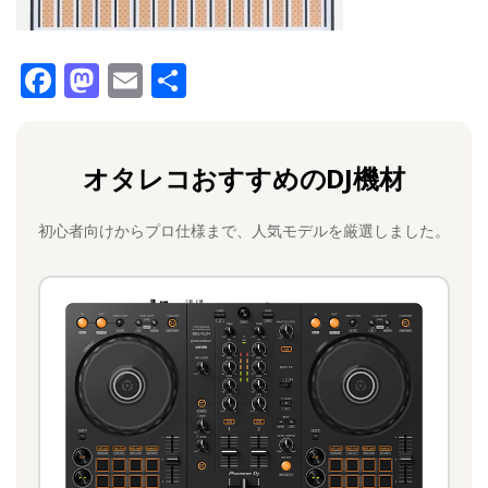
F
M
E
共
a
a
m
有
c
st
ai
オタレコおすすめのDJ機材
e
o
l
b
d
初心者向けからプロ仕様まで、人気モデルを厳選しました。
o
o
o
n
k