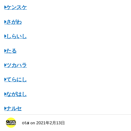
ケンスケ
さがわ
しらいし
たる
ツカハラ
てらにし
ながはし
ナルセ
otai
マスコミ掲載情報
on
2021年2月13日