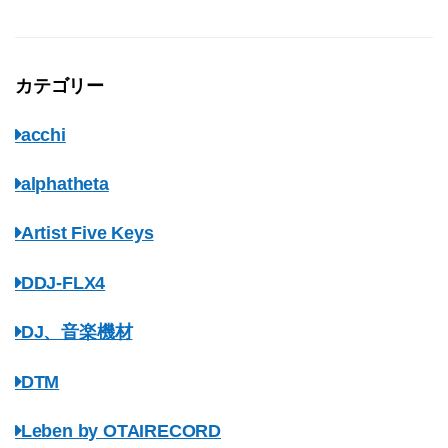
カテゴリー
acchi
alphatheta
Artist Five Keys
DDJ-FLX4
DJ、音楽機材
DTM
Leben by OTAIRECORD