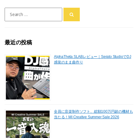
Search
for:
最近の投稿
AlphaTheta SLABレビュー｜Serato StudioでDJ
感覚のまま曲作り
全員に音楽制作ソフト、総額100万円超の機材も
当たる！MI Creative Summer Sale 2026