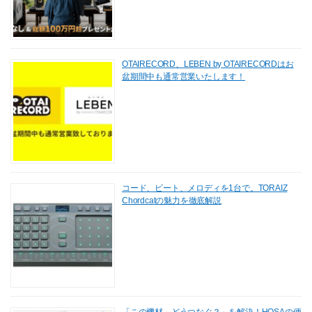
OTAIRECORD、LEBEN by OTAIRECORDはお
盆期間中も通常営業いたします！
コード、ビート、メロディを1台で。TORAIZ
Chordcatの魅力を徹底解説
「この機材、どうつなぐ？」を解決！HOSAの便