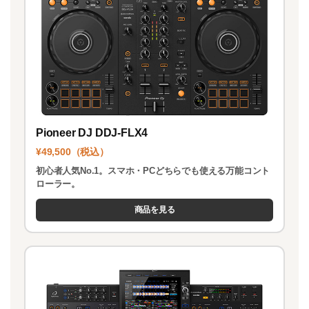
k
Pioneer DJ DDJ-FLX4
¥49,500（税込）
初心者人気No.1。スマホ・PCどちらでも使える万能コント
ローラー。
商品を見る