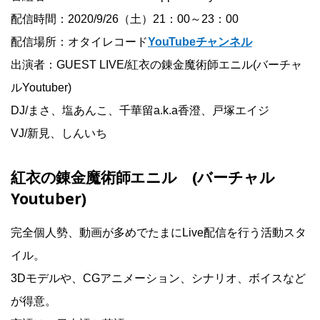
配信時間：2020/9/26（土）21：00～23：00
配信場所：オタイレコード
YouTubeチャンネル
出演者：GUEST LIVE/紅衣の錬金魔術師エニル(バーチャ
ルYoutuber)
DJ/まさ、塩あんこ、千華留a.k.a香澄、戸塚エイジ
VJ/新見、しんいち
紅衣の錬金魔術師エニル (バーチャル
Youtuber)
完全個人勢、動画が多めでたまにLive配信を行う活動スタ
イル。
3Dモデルや、CGアニメーション、シナリオ、ボイスなど
が得意。