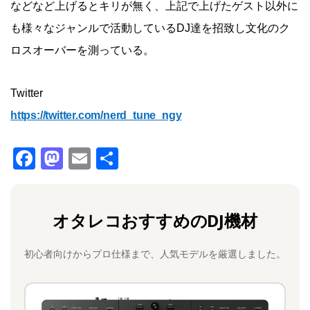
などなど上げるとキリが無く、上記で上げたゲスト以外に
も様々なジャンルで活動しているDJ達を招致し文化のク
ロスオーバーを測っている。
Twitter
https://twitter.com/nerd_tune_ngy
F
M
E
共
a
a
m
有
c
st
ai
オタレコおすすめのDJ機材
e
o
l
b
d
初心者向けからプロ仕様まで、人気モデルを厳選しました。
o
o
o
n