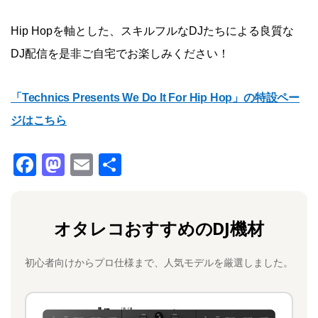
Hip Hopを軸とした、スキルフルなDJたちによる良質な
DJ配信を是非ご自宅でお楽しみください！
「Technics Presents We Do It For Hip Hop」の特設ペー
ジはこちら
F
M
E
共
a
a
m
有
c
st
ai
オタレコおすすめのDJ機材
e
o
l
b
d
初心者向けからプロ仕様まで、人気モデルを厳選しました。
o
o
o
n