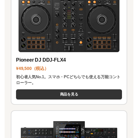
k
Pioneer DJ DDJ-FLX4
¥49,500（税込）
初心者人気No.1。スマホ・PCどちらでも使える万能コント
ローラー。
商品を見る