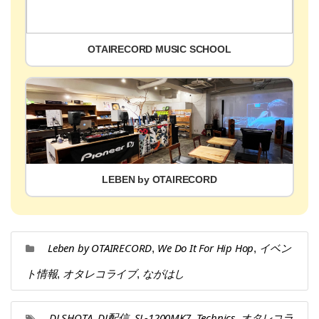
OTAIRECORD MUSIC SCHOOL
LEBEN by OTAIRECORD
Leben by OTAIRECORD
We Do It For Hip Hop
イベン
,
,
ト情報
オタレコライブ
ながはし
,
,
DJ SHOTA
DJ配信
SL-1200MK7
Technics
オタレコラ
,
,
,
,