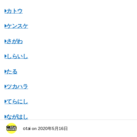
カトウ
ケンスケ
さがわ
しらいし
たる
ツカハラ
てらにし
ながはし
otai
on
2020年5月16日
ナルセ