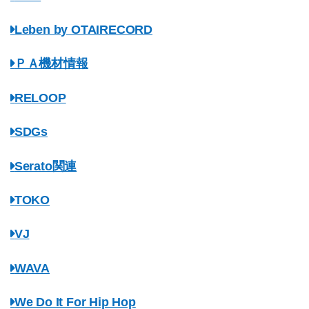
Leben by OTAIRECORD
ＰＡ機材情報
RELOOP
SDGs
Serato関連
TOKO
VJ
WAVA
We Do It For Hip Hop