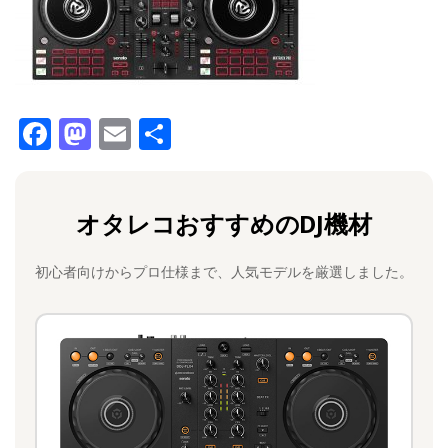
F
M
E
共
a
a
m
有
c
st
ai
オタレコおすすめのDJ機材
e
o
l
b
d
初心者向けからプロ仕様まで、人気モデルを厳選しました。
o
o
o
n
k