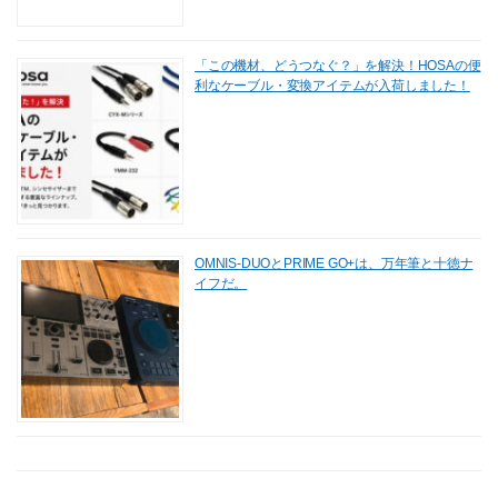
「この機材、どうつなぐ？」を解決！HOSAの便
利なケーブル・変換アイテムが入荷しました！
OMNIS-DUOとPRIME GO+は、万年筆と十徳ナ
イフだ。